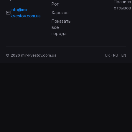
Правила
Рог
отзывов
info@mir-
Харьков
kvestov.com.ua
Показать
все
города
© 2026 mir-kvestov.com.ua
UK · RU · EN