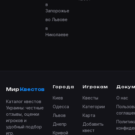
в
Запорожье
во Львове
в
Николаеве
Города
Игрокам
Доку
Мир
Квестов
Киев
Квесты
О нас
Каталог квестов
Одесса
Категории
Пользов
Украины: честные
соглаше
отзывы, оценки
Львов
Карта
игроков и
Политик
Днепр
Добавить
удобный подбор
конфиде
квест
Кривой
игр.