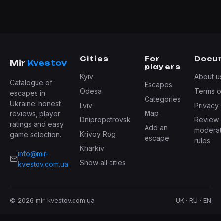
Cities
For
Docu
Mir
Kvestov
players
Kyiv
About u
Catalogue of
Escapes
Odesa
Terms o
escapes in
Categories
Ukraine: honest
Lviv
Privacy 
Map
reviews, player
Dnipropetrovsk
Review
ratings and easy
Add an
moderat
Krivoy Rog
game selection.
escape
rules
Kharkiv
info@mir-
Show all cities
kvestov.com.ua
© 2026 mir-kvestov.com.ua
UK · RU · EN