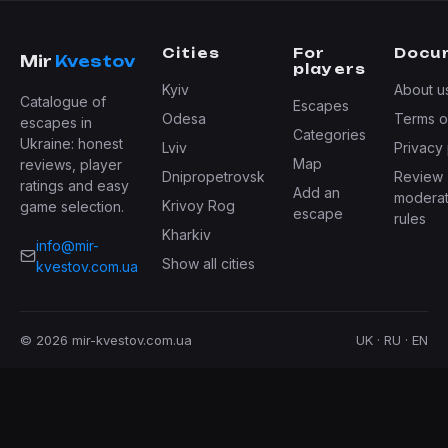
Cities
For
Docu
Mir
Kvestov
players
Kyiv
About u
Catalogue of
Escapes
Odesa
Terms o
escapes in
Categories
Ukraine: honest
Lviv
Privacy 
Map
reviews, player
Dnipropetrovsk
Review
ratings and easy
Add an
moderat
Krivoy Rog
game selection.
escape
rules
Kharkiv
info@mir-
Show all cities
kvestov.com.ua
© 2026 mir-kvestov.com.ua
UK · RU · EN