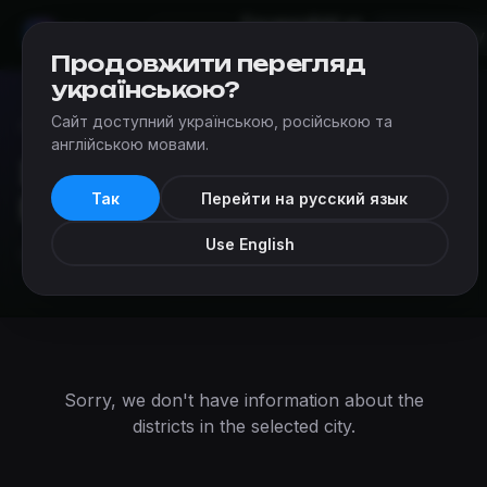
Escapes
Add an
Mir
Kvestov
Mykolaiv
escape
Продовжити перегляд
українською?
Сайт доступний українською, російською та
Escapes
›
Escape rooms in Mykolaiv districts
англійською мовами.
Escape rooms in
Так
Перейти на русский язык
Mykolaiv districts
Use English
Select the district you are interested in.
Sorry, we don't have information about the
districts in the selected city.