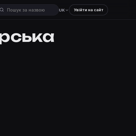
Увійти на сайт
UK
орська