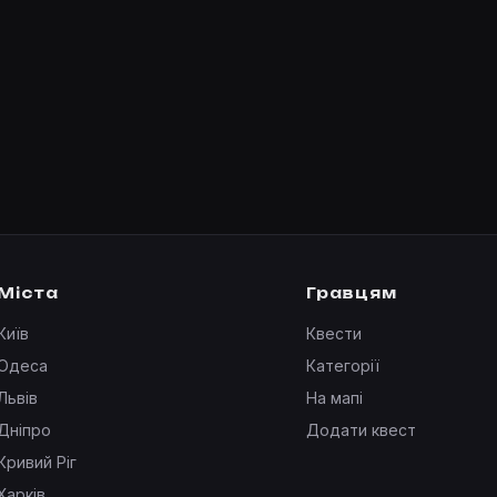
Міста
Гравцям
Київ
Квести
Одеса
Категорії
Львів
На мапі
Дніпро
Додати квест
Кривий Ріг
Харків