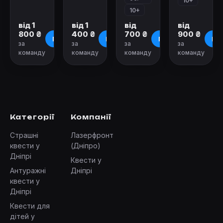
10+
10+
від 1
від 1
від
від
800 ₴
400 ₴
700 ₴
900 ₴
Про квест
Про квест
Про квест
Про
за
за
за
за
команду
команду
команду
команду
Категорії
Компанії
Страшні
Лазерфронт
квести у
(Дніпро)
Дніпрі
Квести у
Антуражні
Дніпрі
квести у
Дніпрі
Квести для
дітей у