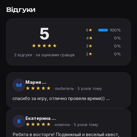
Відгуки
5
5
★
100%
4
★
0%
★
★
★
★
★
3
★
0%
2
★
0%
2 відгуки · за оцінками гравців
Мария ...
М
★
★
★
★
★
· любитель ·
5 років тому
спасибо за игру, отлично провели время)) ...
Екатерина ...
Е
★
★
★
★
★
· новичок ·
5 років тому
Ребята в восторге! Подвижный и веселый квест,