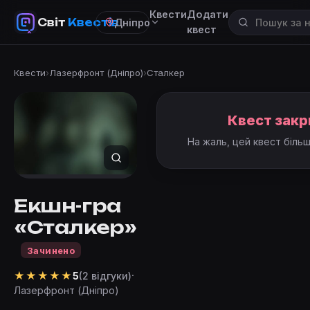
Квести
Додати
Світ
Квестів
Дніпро
квест
Квести
›
Лазерфронт (Дніпро)
›
Сталкер
Квест закр
На жаль, цей квест біль
Екшн-гра
«Сталкер»
Зачинено
★
★
★
★
★
·
5
(2 відгуки)
Лазерфронт (Дніпро)