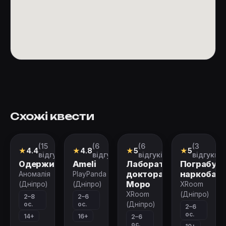
Схожі квести
(15
(6
(6
(3
Перформанс
Перформанс
Квест
Квест
★
4.4
★
4.8
★
5
★
5
відгуків)
відгуків)
відгуків)
відгуки)
Одержимість
Ameli
Лабораторія
Пограбув
доктора
наркобар
Аномалія
PlayPanda
Моро
(Дніпро)
(Дніпро)
XRoom
XRoom
(Дніпро)
2–8
2–6
ос.
ос.
(Дніпро)
2–6
ос.
14+
16+
2–6
ос.