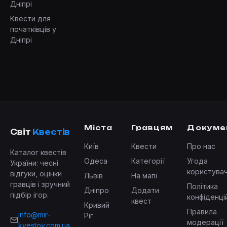
Дніпрі
Квести для
початківців у
Дніпрі
Міста
Гравцям
Докуме
Світ
Квестів
Київ
Квести
Про нас
Каталог квестів
Одеса
Категорії
Угода
України: чесні
користува
відгуки, оцінки
Львів
На мапі
гравців і зручний
Політика
Дніпро
Додати
підбір ігор.
конфіденці
квест
Кривий
Правила
info@mir-
Ріг
модерації
kvestov.com.ua