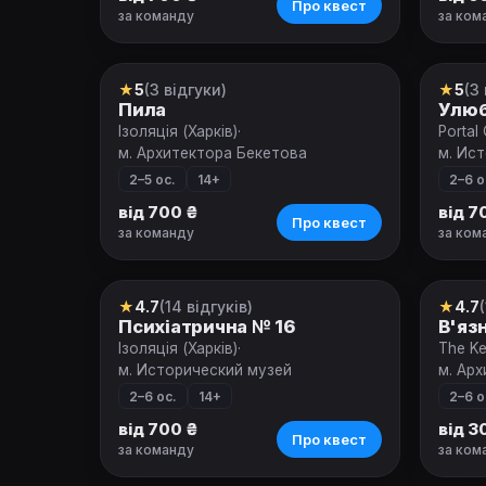
Про квест
за команду
за ком
★
5
(3 відгуки)
★
5
(3
Квест
Квес
Пила
Улюб
Ізоляція (Харків)
·
Portal
м. Архитектора Бекетова
м. Ис
2–5 ос.
14+
2–6 о
від 700 ₴
від 7
Про квест
за команду
за ком
★
4.7
(14 відгуків)
★
4.7
Квест
Квес
Психіатрична № 16
В'яз
Ізоляція (Харків)
·
The Ke
м. Исторический музей
м. Ар
2–6 ос.
14+
2–6 о
від 700 ₴
від 3
Про квест
за команду
за ком