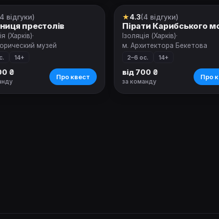
(4 відгуки)
★
4.3
(4 відгуки)
т
Квест
ниця престолів
Пірати Карибського м
ія (Харків)
·
Ізоляція (Харків)
·
торический музей
м. Архитектора Бекетова
с.
14+
2–6 ос.
14+
00 ₴
від 700 ₴
Про квест
Про к
анду
за команду