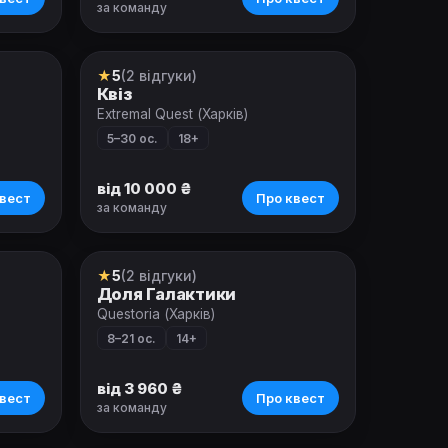
за команду
★
5
(2 відгуки)
Квіз
Квіз
Extremal Quest (Харків)
5–30 ос.
18+
від 10 000 ₴
вест
Про квест
за команду
★
5
(2 відгуки)
Ролевой квест
Доля Галактики
Questoria (Харків)
8–21 ос.
14+
від 3 960 ₴
вест
Про квест
за команду