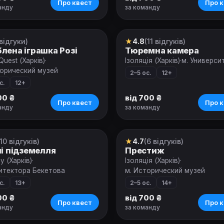
Про квест
Про к
анду
за команду
 відгуки)
★
4.8
(11 відгуків)
т
Квест
лена іграшка Розі
Тюремна камера
 Quest (Харків)
·
Ізоляція (Харків)
·
м. Универси
торический музей
2–5 ос.
12+
с.
12+
00 ₴
від 700 ₴
Про квест
Про к
анду
за команду
(10 відгуків)
★
4.7
(6 відгуків)
т
Квест
ні підземелля
Престиж
y (Харків)
·
Ізоляція (Харків)
·
хитектора Бекетова
м. Исторический музей
с.
13+
2–5 ос.
14+
00 ₴
від 700 ₴
Про квест
Про к
анду
за команду