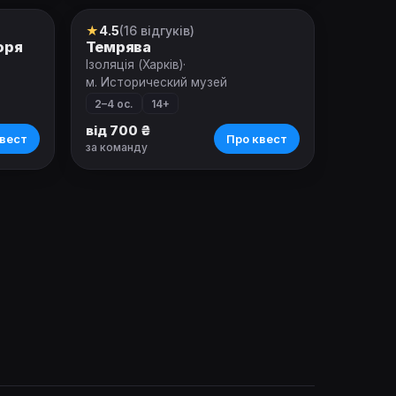
★
4.5
(16 відгуків)
Квест
оря
Темрява
Ізоляція (Харків)
·
м. Исторический музей
2–4 ос.
14+
від 700 ₴
вест
Про квест
за команду