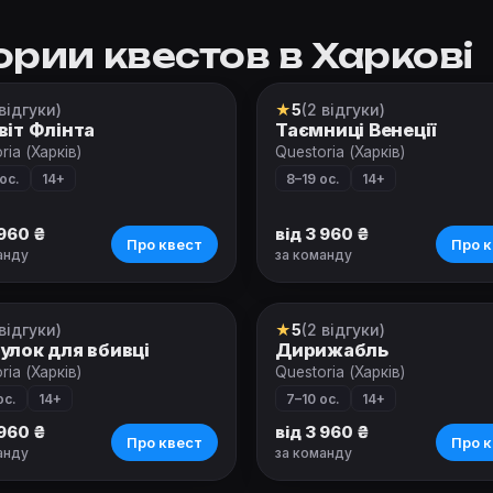
рии квестов в Харкові
 відгуки)
★
5
(2 відгуки)
вой квест
Ролевой квест
віт Флінта
Таємниці Венеції
ria (Харків)
Questoria (Харків)
ос.
14+
8–19 ос.
14+
 960 ₴
від 3 960 ₴
Про квест
Про к
анду
за команду
 відгуки)
★
5
(2 відгуки)
вой квест
Ролевой квест
улок для вбивці
Дирижабль
ria (Харків)
Questoria (Харків)
ос.
14+
7–10 ос.
14+
 960 ₴
від 3 960 ₴
Про квест
Про к
анду
за команду