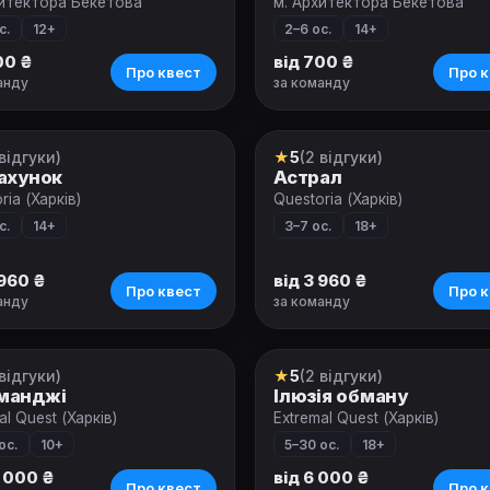
хитектора Бекетова
м. Архитектора Бекетова
с.
12+
2–6 ос.
14+
00 ₴
від 700 ₴
Про квест
Про к
анду
за команду
 відгуки)
★
5
(2 відгуки)
вой квест
Ролевой квест
ахунок
Астрал
ria (Харків)
Questoria (Харків)
с.
14+
3–7 ос.
18+
 960 ₴
від 3 960 ₴
Про квест
Про к
анду
за команду
 відгуки)
★
5
(2 відгуки)
-анімація
Квест-анімація
манджі
Ілюзія обману
al Quest (Харків)
Extremal Quest (Харків)
ос.
10+
5–30 ос.
18+
3 000 ₴
від 6 000 ₴
Про квест
Про к