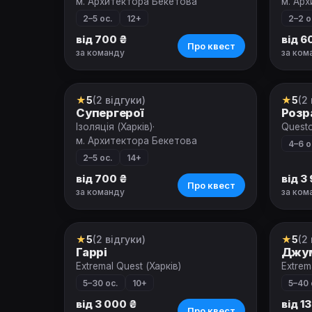
м. Архитектора Бекетова
м. Ар
2–5 ос.
12+
2–2 о
від 700 ₴
від 6
Про квест
за команду
за ком
★
5
(2 відгуки)
★
5
(2
Квест
Роле
Супергерої
Розр
Ізоляція (Харків)
·
Questo
м. Архитектора Бекетова
4–6 о
2–5 ос.
14+
від 700 ₴
від 3
Про квест
за команду
за ком
★
5
(2 відгуки)
★
5
(2
Квест-анімація
Квест
Гаррі
Джу
Extremal Quest (Харків)
Extrem
5–30 ос.
10+
5–40 
від 3 000 ₴
від 1
Про квест