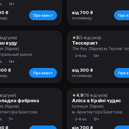
с.
12+
00 ₴
від 700 ₴
Про квест
Про к
анду
за команду
відгуків)
★
5
(5 відгуків)
т
Квест
н вуду
Тессеракт
ія (Харків)
·
The Key (Харків)
·
м. Героев т
нтральный рынок
2–6 ос.
13+
с.
14+
 600 ₴
від 300 ₴
Про квест
Про к
анду
за команду
 відгуки)
★
4.9
(16 відгуків)
т
Квест
ладна фабрика
Аліса в Країні чудес
ія (Харків)
·
Ізоляція (Харків)
·
хитектора Бекетова
м. Архитектора Бекетова
с.
7+
2–6 ос.
12+
00 ₴
від 700 ₴