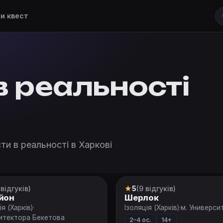
и квест
в реальності
ти в реальності в Харкові
 відгуків)
★
5
(9 відгуків)
т
Квест
йон
Шерлок
ія (Харків)
·
Ізоляція (Харків)
·
м. Универси
хитектора Бекетова
2–4 ос.
14+