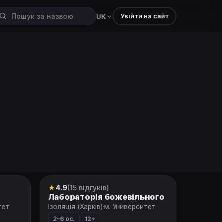
Увійти на сайт
UK
★
4.9
(15 відгуків)
Квест
Лабораторія божевільного
тет
Ізоляція (Харків)
·
м. Университет
2–6 ос.
12+