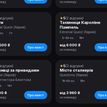
анду
за команду
 відгуки)
★
5
(2 відгуки)
-анімація
Міський квест
ти
Таємниця Кароліни
Пампель
al Quest (Харків)
Extremal Quest (Харків)
ос.
7+
5–30 ос.
18+
 500 ₴
від 6 000 ₴
Про квест
Про к
анду
за команду
 відгуки)
★
5
(2 відгуки)
т
Ролевой квест
ивці за привидами
Місто сталкерів
ія (Харків)
·
Questoria (Харків)
хитектора Бекетова
15–50 ос.
18+
с.
14+
00 ₴
від 3 960 ₴
Про квест
Про к
анду
за команду