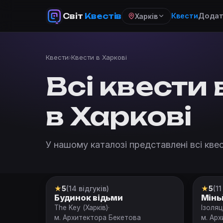
Світ
Квестів
Квести
Додат
Харків
Квести
›
Квести в Харкові
Всі квести 
в Харкові
У нашому каталозі представлені всі квес
★
5
(14 відгуків)
★
5
(11
Квест
Квес
Будинок відьми
Мінь
The Key (Харків)
·
Ізоляц
м. Архитектора Бекетова
м. Ар