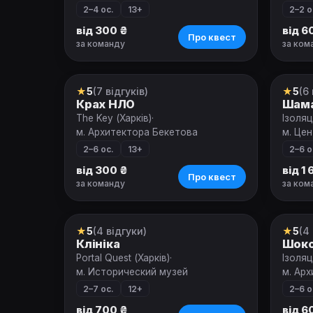
2–4 ос.
13+
2–2 о
від 300 ₴
від 6
Про квест
за команду
за ком
★
5
(7 відгуків)
★
5
(6 
Квест
Квес
Крах НЛО
Шама
The Key (Харків)
·
Ізоляц
м. Архитектора Бекетова
м. Це
2–6 ос.
13+
2–6 о
від 300 ₴
від 1
Про квест
за команду
за ком
★
5
(4 відгуки)
★
5
(4
Квест
Квес
Клініка
Шоко
Portal Quest (Харків)
·
Ізоляц
м. Исторический музей
м. Ар
2–7 ос.
12+
2–6 о
від 700 ₴
від 6