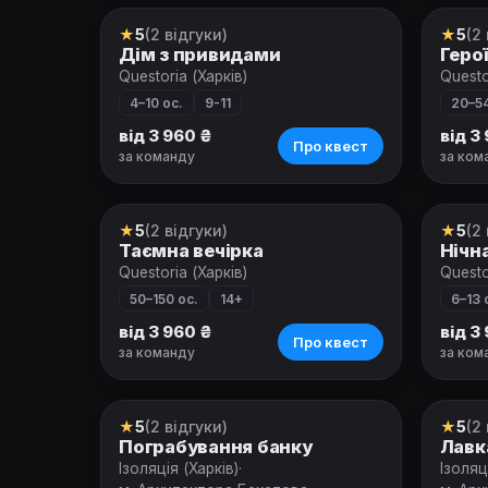
★
5
(2 відгуки)
★
5
(2
Ролевой квест
Роле
Дім з привидами
Геро
Questoria (Харків)
Questo
4–10 ос.
9-11
20–54
від 3 960 ₴
від 3
Про квест
за команду
за ком
★
5
(2 відгуки)
★
5
(2
Ролевой квест
Роле
Таємна вечірка
Нічн
Questoria (Харків)
Questo
50–150 ос.
14+
6–13 
від 3 960 ₴
від 3
Про квест
за команду
за ком
★
5
(2 відгуки)
★
5
(2
Квест
Квес
Пограбування банку
Лавк
Ізоляція (Харків)
·
Ізоляц