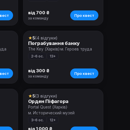
від 700 ₴
вест
Про квест
за команду
★
5
(4 відгуки)
Квест
Пограбування банку
руда
The Key (Харків)
·
м. Героев труда
2–6 ос.
13+
від 300 ₴
вест
Про квест
за команду
★
5
(3 відгуки)
Квест
Орден Піфагора
Portal Quest (Харків)
·
м. Исторический музей
3–6 ос.
12+
від 1 000 ₴