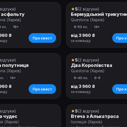
 відгуки)
★
5
(2 відгуки)
вой квест
Ролевой квест
ї асфальту
Бермудський трикутн
ria (Харків)
Questoria (Харків)
 ос.
18+
6–50 ос.
14+
 960 ₴
від 3 960 ₴
Про квест
Про к
анду
за команду
 відгуки)
★
5
(2 відгуки)
вой квест
Ролевой квест
а попутниця
Два Королівства
ria (Харків)
Questoria (Харків)
ос.
14+
6–40 ос.
6-9
 960 ₴
від 3 960 ₴
Про квест
Про к
анду
за команду
 відгуки)
★
5
(2 відгуки)
т
Квест
а чудес
Втеча з Алькатраса
ія (Харків)
·
Ізоляція (Харків)
·