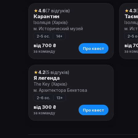
★
4.6
(7 відгуків)
★
4.3
Квест
Квес
Карантин
Таєм
Ізоляція (Харків)
·
Ізоляц
м. Исторический музей
м. Ис
2–5 ос.
14+
2–5 о
від 700 ₴
від 7
Про квест
за команду
за ком
★
4.2
(5 відгуків)
Квест
Я легенда
The Key (Харків)
·
м. Архитектора Бекетова
2–6 ос.
13+
від 300 ₴
Про квест
за команду