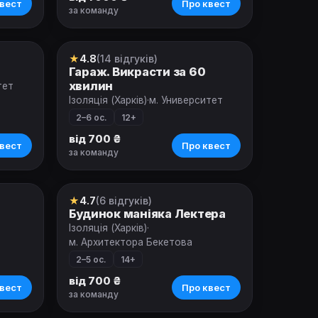
вест
Про квест
за команду
★
4.8
(14 відгуків)
Квест
Гараж. Викрасти за 60
хвилин
тет
Ізоляція (Харків)
·
м. Университет
2–6 ос.
12+
від 700 ₴
вест
Про квест
за команду
★
4.7
(6 відгуків)
Квест
Будинок маніяка Лектера
Ізоляція (Харків)
·
м. Архитектора Бекетова
2–5 ос.
14+
від 700 ₴
вест
Про квест
за команду