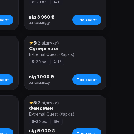
8–20 ос.
14+
від 3 960 ₴
вест
Про квест
за команду
★
5
(2 відгуки)
Квест-анімація
Супергерої
Extremal Quest (Харків)
5–20 ос.
4-12
від 1 000 ₴
вест
Про квест
за команду
★
5
(2 відгуки)
Квест-анімація
Феномен
Extremal Quest (Харків)
5–30 ос.
18+
від 5 000 ₴
вест
Про квест