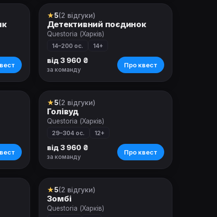
★
5
(2 відгуки)
Ролевой квест
ик
Детективний поєдинок
Questoria (Харків)
14–200 ос.
14+
від 3 960 ₴
вест
Про квест
за команду
★
5
(2 відгуки)
Ролевой квест
Голівуд
Questoria (Харків)
29–304 ос.
12+
від 3 960 ₴
вест
Про квест
за команду
★
5
(2 відгуки)
Ролевой квест
Зомбі
Questoria (Харків)