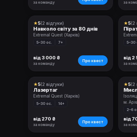
за команду
за ком
★
5
(2 відгуки)
★
5
(2
Квест-анімація
Квест
Навколо світу за 80 днів
Піра
Extremal Quest (Харків)
Extrem
5–30 ос.
7+
5–30 
від 3 000 ₴
від 2
Про квест
за команду
за ком
★
5
(2 відгуки)
★
5
(2
Екшн-гра
Квес
Лазертаг
Мисл
Extremal Quest (Харків)
Ізоляц
м. Ар
5–30 ос.
14+
2–6 о
від 270 ₴
від 7
Про квест
за команду
за ком