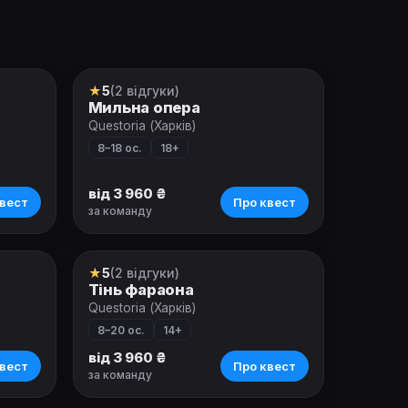
★
5
(2 відгуки)
Ролевой квест
Мильна опера
Questoria (Харків)
8–18 ос.
18+
від 3 960 ₴
вест
Про квест
за команду
★
5
(2 відгуки)
Ролевой квест
Тінь фараона
Questoria (Харків)
8–20 ос.
14+
від 3 960 ₴
вест
Про квест
за команду