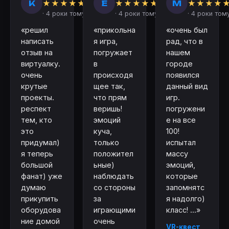
К
Е
М
★
★
★
★
★
★
★
★
★
★
★
★
★
★
· 4 роки тому
· 4 роки тому
· 4 роки том
«решил
«прикольна
«очень был
написать
я игра,
рад, что в
отзыв на
погружает
нашем
виртуалку.
в
городе
очень
происходя
появился
крутые
щее так,
данный вид
проекты.
что прям
игр.
респект
веришь!
погружени
тем, кто
эмоций
е на все
это
куча,
100!
придумал)
только
испытал
я теперь
положител
массу
большой
ьные)
эмоций,
фанат) уже
наблюдать
которые
думаю
со стороны
запомнятс
прикупить
за
я надолго)
оборудова
играющими
класс! ...»
ние домой
очень
VR-квест