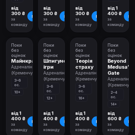
від
від
від
від 1
300 ₴
300 ₴
300 ₴
400 ₴
Про квест
Про квест
Про квест
Про
за
за
за
за
команду
команду
команду
команду
Поки
Поки
Поки
Поки
Квест
Квест
Перформанс
VR-
квест
без
без
без
без
оцінок
оцінок
оцінок
оцінок
Майнкрафт
Шпигунські
Теорія
Beyond
ігри
страху
Medusa’s
Адреналін
Gate
(Кременчук)
Адреналін
Адреналін
(Кременчук)
(Кременчук)
Адреналін
3–6
ос.
(Кременчук)
3–6
3–6
ос.
ос.
10+
2–4
ос.
12+
16+
14+
від 1
від 1
від 1
від
400 ₴
400 ₴
400 ₴
600 ₴
Про квест
Про квест
Про квест
Про
за
за
за
за
команду
команду
команду
команду