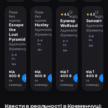
Поки
Поки
(2
(2
VR-
VR-
Квест
Квест
★
4.5
★
4.5
квест
квест
без
без
відгуки)
відгуки
оцінок
оцінок
Бункер
Заповіт
Escape
Huxley
Wolfsschanze
Адреналін
the
Адреналін
Адреналін
(Кременчук)
Lost
(Кременчук)
(Кременчук)
3–6
Pyramid
ос.
2–4
2–7
ос.
Адреналін
ос.
14+
(Кременчук)
14+
14+
2–4
ос.
14+
від
від
від 1
від 1
600 ₴
600 ₴
400 ₴
400 ₴
Про квест
Про квест
Про квест
Про
за
за
за
за
команду
команду
команду
команду
Квести в реальності в Кременчуці: