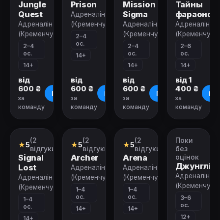
Jungle
Prison
Mission
Тайны
Quest
Sigma
фараонов
Адреналін
Адреналін
(Кременчук)
Адреналін
Адреналін
(Кременчук)
(Кременчук)
(Кременчук)
2–4
ос.
2–4
2–4
2–6
ос.
ос.
ос.
14+
14+
14+
14+
від
від
від
від 1
600 ₴
600 ₴
600 ₴
400 ₴
Про квест
Про квест
Про квест
Про
за
за
за
за
команду
команду
команду
команду
(2
(2
(2
Поки
VR-
VR-
VR-
Квест
★
5
★
5
★
5
квест
квест
квест
відгуки)
відгуки)
відгуки)
без
Signal
Archer
Arena
оцінок
Джунглі
Lost
Адреналін
Адреналін
Адреналін
Адреналін
(Кременчук)
(Кременчук)
(Кременчук)
(Кременчук)
1–4
1–4
ос.
ос.
3–6
1–4
ос.
ос.
14+
14+
12+
14+