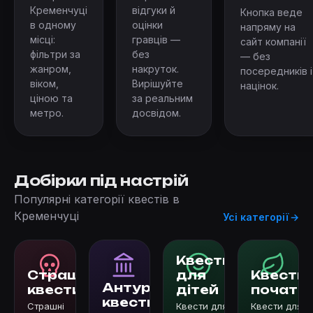
Кременчуці
відгуки й
Кнопка веде
в одному
оцінки
напряму на
місці:
гравців —
сайт компанії
фільтри за
без
— без
жанром,
накруток.
посередників і
віком,
Вирішуйте
націнок.
ціною та
за реальним
метро.
досвідом.
Добірки під настрій
Популярні категорії квестів в
Кременчуці
Усі категорії
Квести
Страшні
для
Квести 
Антуражні
квести
дітей
початкі
квести
Страшні
Квести для
Квести для