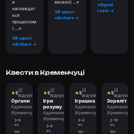
и
весело) ...»
«Signal
наслаждат
Lost» →
VR-квест
ься
«Archer» →
процессом
) ...»
VR-квест
«Archer» →
Квести в Кременчуці
(2
(2
(2
(2
Квест
Квест
Квест
Квест
★
5
★
5
★
5
★
5
відгуки)
відгуки)
відгуки)
відгуки)
Органи
Ігри
Іграшка
Зореліт
розуму
Адреналін
Адреналін
Адреналін
(Кременчук)
Адреналін
(Кременчук)
(Кременчук)
(Кременчук)
3–6
3–4
2–10
ос.
ос.
ос.
3–6
ос.
14+
12+
10+