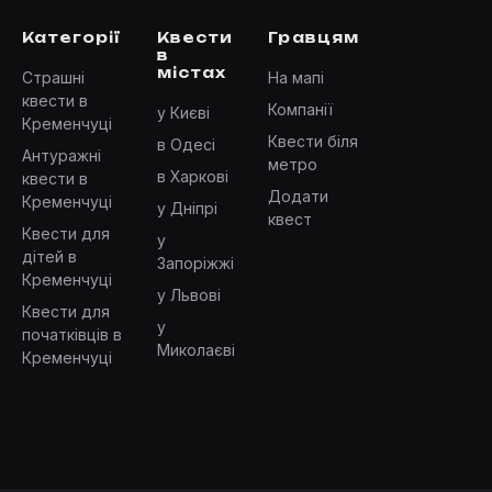
Категорії
Квести
Гравцям
в
містах
Страшні
На мапі
квести в
Компанії
у Києві
Кременчуці
Квести біля
в Одесі
Антуражні
метро
в Харкові
квести в
Додати
Кременчуці
у Дніпрі
квест
Квести для
у
дітей в
Запоріжжі
Кременчуці
у Львові
Квести для
у
початківців в
Миколаєві
Кременчуці