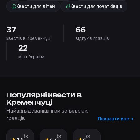
Квести для дітей
Квести для початківців
37
66
квестів в Кременчуці
відгуків гравців
22
міст України
Популярні квести в
Кременчуці
Найвідвідуваніші ігри за версією
гравців
Показати все
(8
(3
(3
Квест
Квест
Перформанс
★
4.9
★
4.7
★
4