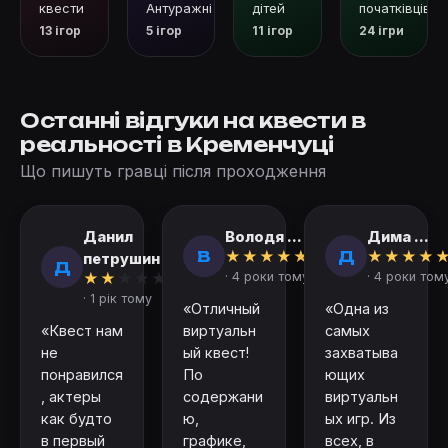
квести
Антуражні квести
дітей
початківців
13 ігор
5 ігор
11 ігор
24 ігри
Останні відгуки на квести в
реальності в Кременчуці
Що пишуть гравці після проходження
Данил
Володя ...
Дима ...
В
Д
★
★
★
★
★
★
★
★
★
петрушин
Д
★
★
★
★
★
· 4 роки тому
· 4 роки том
· 1 рік тому
«Отличный
«Одна из
«Квест нам
виртуальн
самых
не
ый квест!
захватыва
понравился
По
ющих
, актеры
содержани
виртуальн
как будто
ю,
ых игр. Из
в первый
графике,
всех, в