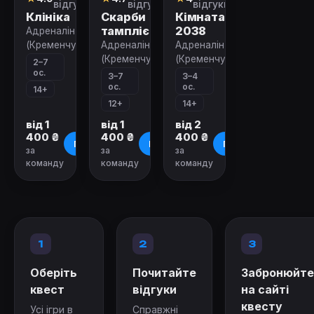
відгуків)
відгуки)
відгуки)
Клініка
Скарби
Кімната
тамплієрів
2038
Адреналін
(Кременчук)
Адреналін
Адреналін
(Кременчук)
(Кременчук)
2–7
ос.
3–7
3–4
ос.
ос.
14+
12+
14+
від 1
від 1
від 2
400 ₴
400 ₴
400 ₴
Про квест
Про квест
Про квест
за
за
за
команду
команду
команду
1
2
3
Оберіть
Почитайте
Забронюйте
квест
відгуки
на сайті
квесту
Усі ігри в
Справжні