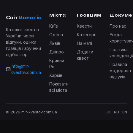
Міста
Гравцям
Докуме
Світ
Квестів
Київ
Квести
Про нас
Каталог квестів
Одеса
Категорії
Угода
України: чесні
користува
відгуки, оцінки
Львів
На мапі
гравців і зручний
Політика
Дніпро
Додати
підбір ігор.
конфіденці
квест
Кривий
Правила
info@mir-
Ріг
модерації
kvestov.com.ua
Харків
відгуків
Показати
всі міста
© 2026 mir-kvestov.com.ua
UK · RU · EN