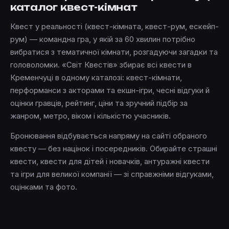
каталог квест-кімнат
Квест у реальності (квест-кімната, квест-рум, ескейп-
рум) — командна гра, у якій за 60 хвилин потрібно
вибратися з тематичної кімнати, розгадуючи загадки та
головоломки. «Світ Квестів» збирає всі квести в
Кременчуці в одному каталозі: квест-кімнати,
перформанси з акторами та екшн-ігри, чесні відгуки й
оцінки гравців, рейтинг, ціни та зручний підбір за
жанром, метро, віком і кількістю учасників.
Бронювання відбувається напряму на сайті обраного
квесту — без націнок і посередників. Обирайте страшні
квести, квести для дітей і новачків, антуражні квести
та ігри для великої компанії — зі справжніми відгуками,
оцінками та фото.