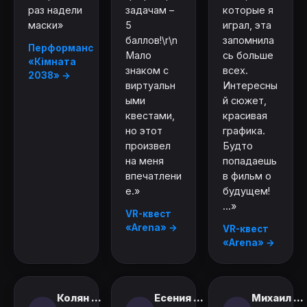
раз надели
задачам –
которые я
маски»
5
играл, эта
баллов!\r\n
запомнила
Перформанс
Мало
сь больше
«Кімната
знаком с
всех.
2038» →
виртуальн
Интересны
ыми
й сюжет,
квестами,
красивая
но этот
графика.
произвел
Будто
на меня
попадаешь
впечатлени
в фильм о
е.»
будущем!
...»
VR-квест
«Arena» →
VR-квест
«Arena» →
Колян ...
Есения ...
Михаил ...