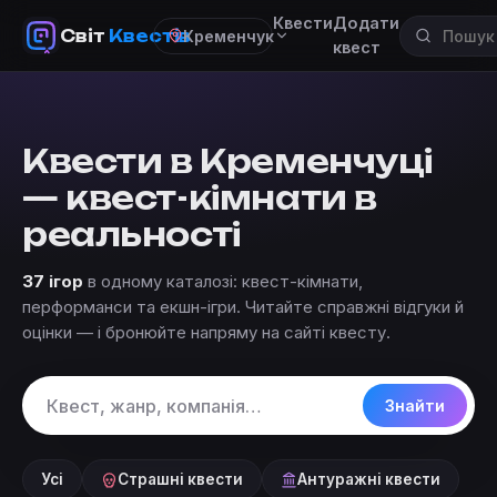
Квести
Додати
Світ
Квестів
Кременчук
квест
Квести в Кременчуці
— квест-кімнати в
реальності
37 ігор
в одному каталозі: квест-кімнати,
перформанси та екшн-ігри. Читайте справжні відгуки й
оцінки — і бронюйте напряму на сайті квесту.
Знайти
Усі
Страшні квести
Антуражні квести