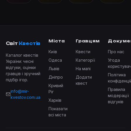
Міста
Гравцям
Докуме
Світ
Квестів
Київ
Квести
Про нас
Каталог квестів
Одеса
Категорії
Угода
України: чесні
користува
відгуки, оцінки
Львів
На мапі
гравців і зручний
Політика
Дніпро
Додати
підбір ігор.
конфіденці
квест
Кривий
Правила
info@mir-
Ріг
модерації
kvestov.com.ua
Харків
відгуків
Показати
всі міста