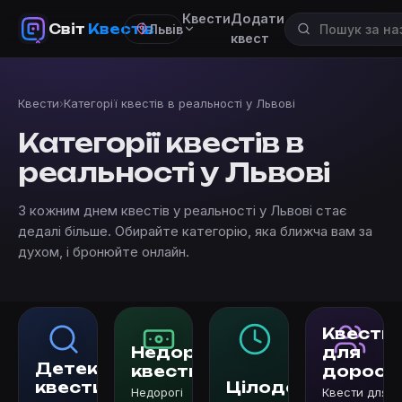
Квести
Додати
Світ
Квестів
Львів
квест
Квести
›
Категорії квестів в реальності у Львові
Категорії квестів в
реальності у Львові
З кожним днем квестів у реальності у Львові стає
дедалі більше. Обирайте категорію, яка ближча вам за
духом, і бронюйте онлайн.
Квести
Недорогі
для
Детективні
квести
доросл
квести
Цілодобові
Недорогі
Квести для