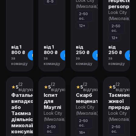
respected
Look City
6-9
personрес
(Миколаїв)
Look City
2–50
ос.
(Миколаїв)
12+
2–50
ос.
12+
від 1
від 1
від
від
800 ₴
800 ₴
250 ₴
250 ₴
Про квест
Про квест
Про квест
Про
за
за
за
за
команду
команду
команду
команду
Зачинено
Зачинено
Зачинено
Зачинено
(2
(2
(2
(2
Міський
Міський
Міський
Міський
★
5
★
5
★
5
★
5
квест
квест
квест
квест
відгуки)
відгуки)
відгуки)
відгуки)
Фатальна
Іспит
Скарб
Таємниці
випадковість,
для
меценату
живої
або
Мауглі
природи
Look City
Таємна
Look City
(Миколаїв)
Look City
діяльність
(Миколаїв)
(Миколаїв)
2–50
миколаївських
ос.
2–50
2–50
консулів
ос.
ос.
16+