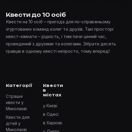
Квести до 10 осіб
Квести на 10 осіб – пригода для по-справжньому
згуртованих команд колег та друзів. Такі просторі
квест-кімнати – рідкість, і тим паче цінний час,
проведений з друзями та колегами. Зібрати десять
гравців в одному квесті непросто, тому вперед!
Категорії
Квести
в
містах
Страшні
квести у
у Києві
Миколаєві
в Одесі
Квести для
в Харкові
дітей у
Миколаєві
у Дніпрі