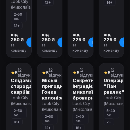
Look City
12+
14+
(Миколаїв)
2–50
ос.
12+
від
від
від
від
250 ₴
250 ₴
225 ₴
225 ₴
Про квест
Про квест
Про квест
Про
за
за
за
за
команду
команду
команду
команду
Зачинено
Зачинено
Зачинено
Зачинено
(2
(2
(2
(2
Міський
Міський
Міський
Міський
★
5
★
5
★
5
★
5
квест
квест
квест
квест
відгуки)
відгуки)
відгуки)
відгуки)
Слідами
Міські
Секретний
Операція
стародавніх
пригоди.
інгредієнт
"Пан
скарбів
Гонка
миколаївського
равлик"
колонізаторів
броварника
Look City
Look City
(Миколаїв)
Look City
Look City
(Миколаїв)
(Миколаїв)
(Миколаїв)
2–50
5–40
ос.
ос.
2–50
2–50
ос.
ос.
16+
7+
12+
18+