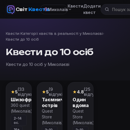
Квести
Додати
Світ
Квестів
Миколаїв
квест
Квести
›
Категорії квестів в реальності у Миколаєві
›
Квести до 10 осіб
Квести до 10 осіб
Квести до 10 осіб у Миколаєві
(33
(9
(25
Перформанс
Квест
Квест
★
5
★
5
★
4.8
відгуки)
відгуків)
відгуків)
Шизофренія
Таємничий
Один
острів
вдома
360 quest
(Миколаїв)
Quest
Quest
Store
Store
2–14
ос.
(Миколаїв)
(Миколаїв)
16+
3–10
2–10