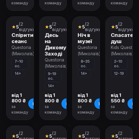
команду
команду
команду
команду
Зачинено
Зачинено
Зачинено
Зачинено
(2
(2
(2
(2
Ролевой
Ролевой
Ролевой
Квест-
★
5
★
5
★
5
★
5
квест
квест
квест
анімація
відгуки)
відгуки)
відгуки)
відгуки)
Спіритичний
Десь
Ніч в
Спасател
сеанс
на
музеї
душ
Дикому
Questoria
Questoria
Kids Quest
Заході
(Миколаїв)
(Миколаїв)
(Миколаїв)
Questoria
7–10
8–35
2–10
ос.
ос.
ос.
(Миколаїв)
14+
14+
12-19
9–19
ос.
14+
від 1
від 1
від 1
від 1
800 ₴
800 ₴
800 ₴
550 ₴
Про квест
Про квест
Про квест
Про
за
за
за
за
команду
команду
команду
команду
Зачинено
Зачинено
Зачинено
Зачинено
(2
(2
(2
(2
Квест-
Ролевой
Ролевой
Ролевой
★
5
★
5
★
5
★
5
анімація
квест
квест
квест
відгуки)
відгуки)
відгуки)
відгуки)