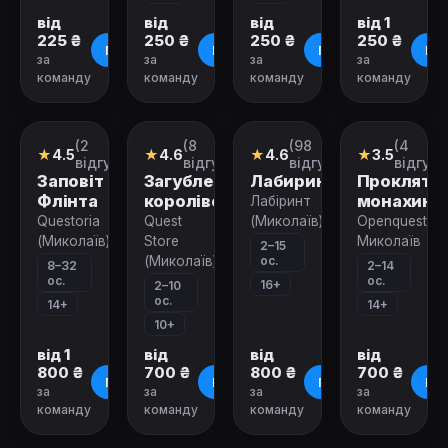
від
від
від
від 1
225 ₴
250 ₴
250 ₴
250 ₴
Про квест
Про квест
Про квест
Про
за
за
за
за
команду
команду
команду
команду
Зачинено
Зачинено
Зачинено
Зачинено
(2
(8
(98
(4
Ролевой
Квест
Екшн-
Квест
★
4.5
★
4.6
★
4.6
★
3.5
квест
гра
відгуки)
відгуків)
відгуків)
відгуки
Заповіт
Загублене
Лабиринт
Прокляти
Флінта
королівство
монахини
Лабіринт
Questoria
Quest
(Миколаїв)
Openquest
(Миколаїв)
Store
Миколаїв
2–15
ос.
(Миколаїв)
8–32
2–14
ос.
ос.
16+
2–10
ос.
14+
14+
10+
від 1
від
від
від
800 ₴
700 ₴
800 ₴
700 ₴
Про квест
Про квест
Про квест
Про
за
за
за
за
команду
команду
команду
команду