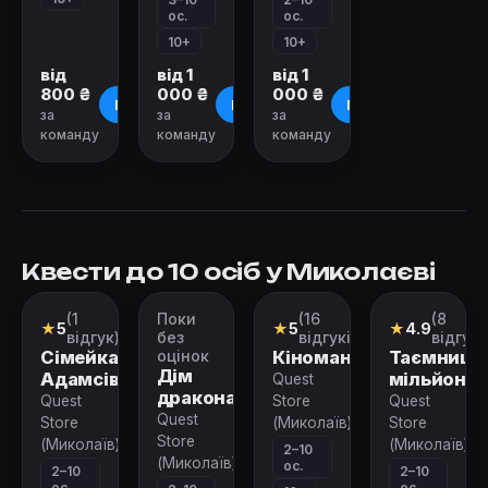
ос.
ос.
10+
10+
від
від 1
від 1
800 ₴
000 ₴
000 ₴
Про квест
Про квест
Про квест
за
за
за
команду
команду
команду
Квести до 10 осіб у Миколаєві
Зачинено
Зачинено
(1
Поки
(16
(8
Квест
Квест
Квест
Квест
★
5
★
5
★
4.9
відгук)
без
відгуків)
відгукі
Сімейка
оцінок
Кіноман
Таємниця
Дім
Адамсів
мільйонер
Quest
дракона
Quest
Store
Quest
Quest
Store
(Миколаїв)
Store
Store
(Миколаїв)
(Миколаїв)
2–10
(Миколаїв)
ос.
2–10
2–10
ос.
ос.