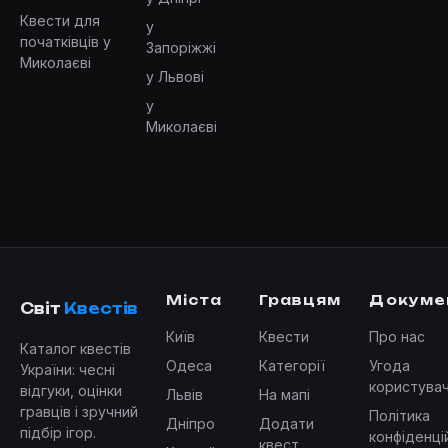
Квести для
у
початківців у
Запоріжжі
Миколаєві
у Львові
у
Миколаєві
Міста
Гравцям
Докуме
Світ
Квестів
Київ
Квести
Про нас
Каталог квестів
Одеса
Категорії
Угода
України: чесні
користува
відгуки, оцінки
Львів
На мапі
гравців і зручний
Політика
Дніпро
Додати
підбір ігор.
конфіденці
квест