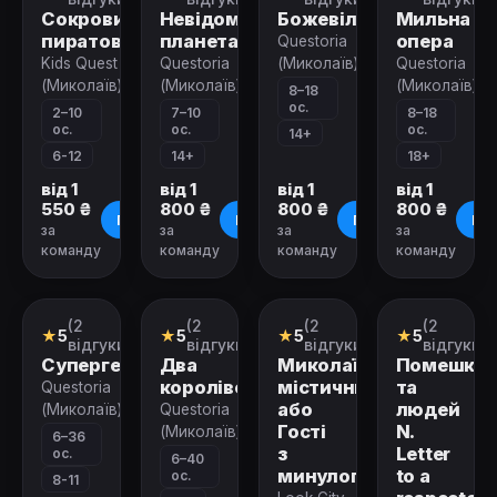
Сокровище
Невідома
Божевільня
Мильна
пиратов
планета
опера
Questoria
Kids Quest
Questoria
(Миколаїв)
Questoria
(Миколаїв)
(Миколаїв)
(Миколаїв)
8–18
ос.
2–10
7–10
8–18
ос.
ос.
ос.
14+
6-12
14+
18+
від 1
від 1
від 1
від 1
550 ₴
800 ₴
800 ₴
800 ₴
Про квест
Про квест
Про квест
Про
за
за
за
за
команду
команду
команду
команду
Зачинено
Зачинено
Зачинено
Зачинено
(2
(2
(2
(2
Ролевой
Ролевой
Міський
Міський
★
5
★
5
★
5
★
5
квест
квест
квест
квест
відгуки)
відгуки)
відгуки)
відгуки)
Супергерої
Два
Миколаїв
Помешкан
королівства
містичний,
та
Questoria
або
людей
(Миколаїв)
Questoria
Гості
N.
(Миколаїв)
6–36
з
Letter
ос.
6–40
минулого
to a
ос.
8-11