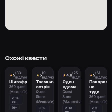
Схожі квести
(33
(9
(25
(61
Перформанс
Квест
Квест
Перформан
★
5
★
5
★
4.8
★
5
відгуки)
відгуків)
відгуків)
відгук)
Шизофренія
Таємничий
Один
Поворот
острів
вдома
не
360 quest
туди
(Миколаїв)
Quest
Quest
Store
Store
360 quest
2–14
ос.
(Миколаїв)
(Миколаїв)
(Миколаїв)
16+
3–10
2–10
2–6
ос.
ос.
ос.