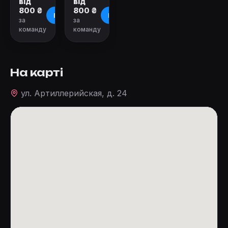
від
від
800 ₴
800 ₴
Про квест
Про квест
за
за
команду
команду
На карті
ул. Артиллерийская, д. 24