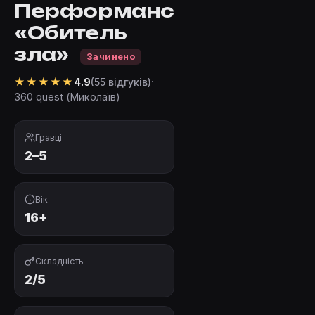
Перформанс
«Обитель
зла»
Зачинено
★
★
★
★
★
·
4.9
(55 відгуків)
360 quest (Миколаїв)
Гравці
2–5
Вік
16+
Складність
2/5