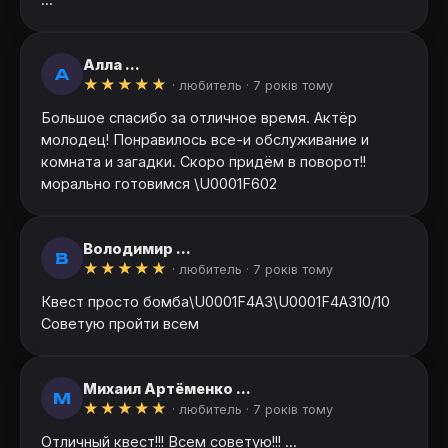
Алла ...
А
★
★
★
★
★
· любитель ·
7 років тому
Большое спасибо за отличное время. Актёр
молодец! Понравилось все-и обслуживание и
комната и загадки. Скоро придём в поворот!!
морально готовимся \U0001F602
Володимир ...
В
★
★
★
★
★
· любитель ·
7 років тому
Квест просто бомба\U0001F4A3\U0001F4A310/10
Советую пройти всем
Михаил Артёменко ...
М
★
★
★
★
★
· любитель ·
7 років тому
Отличный квест!!! Всем советую!!! ...