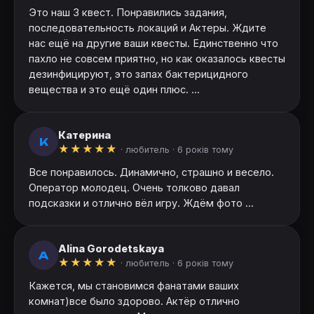
Это наш 3 квест. Понравились задания,
последовательность локаций и Актеры. Ждите
нас ещё на другие ваши квесты. Единственно что
пахло не совсем приятно, но как оказалось квесты
дезинфицируют, это запах бактерицидного
вещества и это ещё один плюс. ...
Катерина
К
★
★
★
★
★
· любитель ·
6 років тому
Все понравилось. Динамично, страшно и весело.
Оператор молодец. Очень толково давал
подсказки и отлично вёл игру. Ждём фото ...
Alina Gorodetskaya
A
★
★
★
★
★
· любитель ·
6 років тому
Кажется, мы становимся фанатами ваших
комнат)все было здорово. Актёр отлично