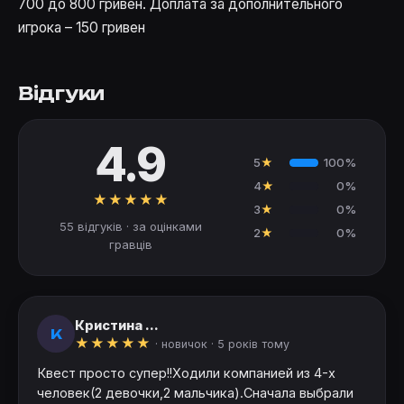
700 до 800 гривен. Доплата за дополнительного
игрока – 150 гривен
Відгуки
4.9
5
★
100%
4
★
0%
★
★
★
★
★
3
★
0%
55 відгуків · за оцінками
2
★
0%
гравців
Кристина ...
К
★
★
★
★
★
· новичок ·
5 років тому
Квест просто супер!!Ходили компанией из 4-х
человек(2 девочки,2 мальчика).Сначала выбрали