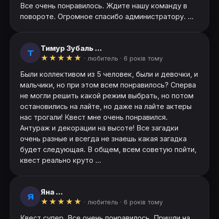
Все очень понравилось. Ждите нашу команду в
повороте. Огромное спасибо администратору. ...
Тимур Зубаль ...
Т
★
★
★
★
★
· любитель ·
6 років тому
Были коллективом из 5 человек, были и девочки, и
мальчики, но при этом всем понравилось? Сперва
не могли решить какой режим выбрать, но потом
остановились на лайте, но даже на лайте актеры
нас трогали! Квест мне очень понравился.
Антураж и декорации на высоте! Все загадки
очень разные и всегда не знаешь какая загадка
будет следующая. В общем, всем советую пойти,
квест реально круто ...
Яна ...
Я
★
★
★
★
★
· любитель ·
6 років тому
Квест супер. Все очень понравилось. Пришли на