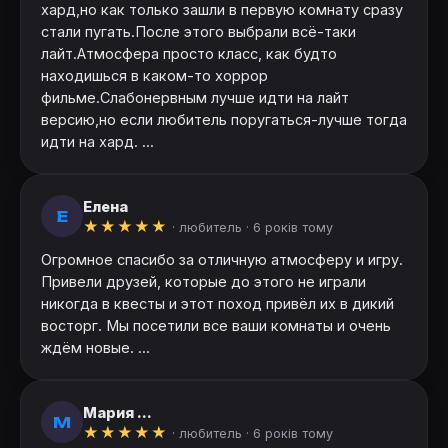
хард,но как только зашли в первую комнату сразу
стали пугать.После этого выбрали всё-таки
лайт.Атмосфера просто класс, как будто
находишься в каком-то хоррор
фильме.Слабонервным лучше идти на лайт
версию,но если любитель поругаться-лучше тогда
идти на хард. ...
Елена
Е
★
★
★
★
★
· любитель ·
6 років тому
Огромное спасибо за отличную атмосферу и игру.
Привели друзей, которые до этого не играли
никогда в квесты и этот поход привёл их в дикий
восторг. Мы посетили все ваши комнаты и очень
ждём новые. ...
Мария ...
М
★
★
★
★
★
· любитель ·
6 років тому