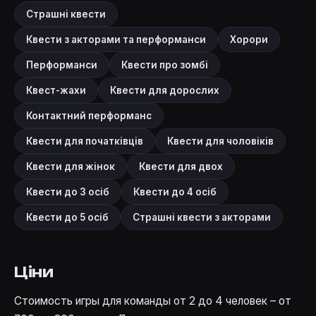
Страшні квести
Квести з акторами та перформанси
Хорори
Перформанси
Квести про зомбі
Квест-жахи
Квести для дорослих
Контактний перформанс
Квести для початківців
Квести для чоловіків
Квести для жінок
Квести для двох
Квести до 3 осіб
Квести до 4 осіб
Квести до 5 осіб
Страшні квести з акторами
Ціни
Стоимость игры для команды от 2 до 4 человек – от