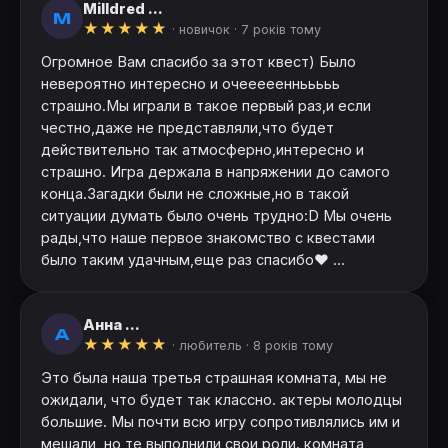
Milldred ...
M
★
★
★
★
★
· новичок ·
7 років тому
Огромное Вам спасибо за этот квест) Было
невероятно интересно и очеееееннььььь
страшно.Мы играли в такое первый раз,и если
честно,даже не представляли,что будет
действительно так атмосферно,интересно и
страшно. Игра держала в напряжении до самого
конца.Загадки были не сложные,но в такой
ситуации думать было очень трудно:D Мы очень
рады,что наше первое знакомство с квестами
было таким удачным,еще раз спасибо♥ ...
Анна ...
А
★
★
★
★
★
· любитель ·
8 років тому
Это была наша третья страшная комната, мы не
ожидали, что будет так классно. актеры молодцы
большие. Мы почти всю игру сопротивлялись им и
мешали, но те выполнили свои роли. комната