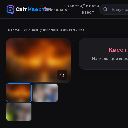
Квести
Додати
Світ
Квестів
Миколаїв
квест
Квести
›
360 quest (Миколаїв)
›
Обитель зла
Квест
На жаль, цей кве