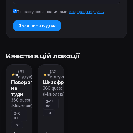
Погоджуюся з правилами
модерації відгуків
Залишити відгук
Квести в цій локації
(61
(33
Перформанс
Перформанс
★
5
★
5
відгук)
відгуки)
Поворот
Шизофренія
не
360 quest
туди
(Миколаїв)
360 quest
2–14
ос.
(Миколаїв)
16+
2–6
ос.
16+