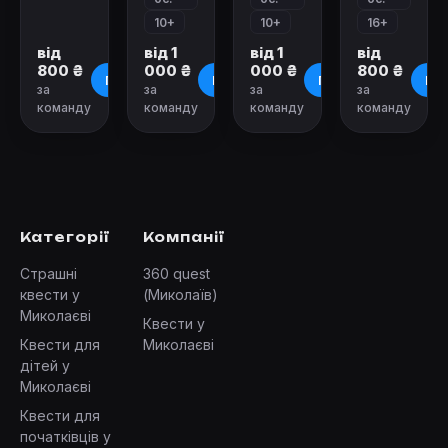
10+
10+
16+
від
від 1
від 1
від
800 ₴
000 ₴
000 ₴
800 ₴
Про квест
Про квест
Про квест
Про
за
за
за
за
команду
команду
команду
команду
Категорії
Компанії
Страшні
360 quest
квести у
(Миколаїв)
Миколаєві
Квести у
Квести для
Миколаєві
дітей у
Миколаєві
Квести для
початківців у