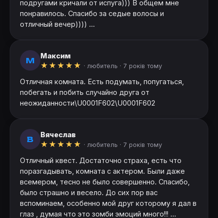
подругами кричали от испуга))) В общем мне
понравилось. Спасибо за седые волосы и
отличный вечер)))) ...
Максим
М
★
★
★
★
★
· любитель ·
7 років тому
Отличная комната. Есть подумать, попугаться,
побегать и побить случайно друга от
неожиданности\U0001F602\U0001F602
Вячеслав
В
★
★
★
★
★
· любитель ·
7 років тому
Отличный квест. Достаточно страха, есть что
поразгадывать, комната с актером. Были даже
всемером, тесно не было совершенно. Спасибо,
было страшно и весело. До сих пор вас
вспоминаем, особенно мой друг которому я дал в
глаз , думая что это зомби эмоций много!!! ...