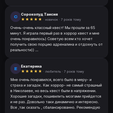
Cорокопуд Таисия
C
★
★
★
★
★
· новичок ·
7 років тому
Очень-очень классный квест! Мы прошли за 65
минут. Я играла первый раз в хоррор квест и мне
очень понравилось) Советую всем кто хочет
получить свою порцию адреналина и отдохнуть от
реальности)) ...
Екатерина
Е
★
★
★
★
★
· любитель ·
7 років тому
Мне очень понравился, всего было в меру- и
страха и загадок. Как хоррор- не самый страшный
в Николаеве, но весь квест были в напряжении.
Хорошие загадки, пошивилить мозгами прийдется
и не раз. Довольно таки динамично и интересно.
Все ,так сказать , сбалансированно. Рекомендую
...