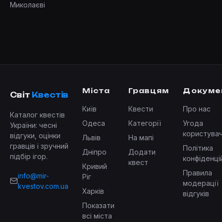
Миколаєві
Міста
Гравцям
Докуме
Світ
Квестів
Київ
Квести
Про нас
Каталог квестів
Одеса
Категорії
Угода
України: чесні
користува
відгуки, оцінки
Львів
На мапі
гравців і зручний
Політика
Дніпро
Додати
підбір ігор.
конфіденці
квест
Кривий
Правила
info@mir-
Ріг
модерації
kvestov.com.ua
Харків
відгуків
Показати
всі міста