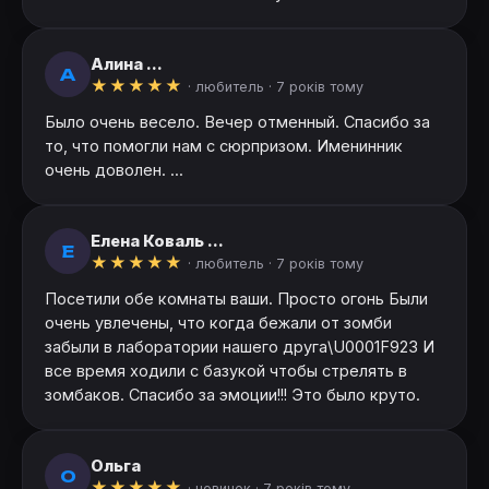
Алина ...
А
★
★
★
★
★
· любитель ·
7 років тому
Было очень весело. Вечер отменный. Спасибо за
то, что помогли нам с сюрпризом. Именинник
очень доволен. ...
Елена Коваль ...
Е
★
★
★
★
★
· любитель ·
7 років тому
Посетили обе комнаты ваши. Просто огонь Были
очень увлечены, что когда бежали от зомби
забыли в лаборатории нашего друга\U0001F923 И
все время ходили с базукой чтобы стрелять в
зомбаков. Спасибо за эмоции!!! Это было круто.
Ольга
О
★
★
★
★
★
· новичок ·
7 років тому