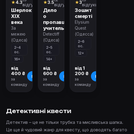
★
4.3
★
3.5
★
3
квест
відгуки)
відгуки)
відгуки)
Шерлок
Дело
Зошит
XIX
о
смерті
века
пропавшей
Elysium
учительнице
За
Quest
межею
Detectiff
(Одесса)
(Одеса)
(Одеса)
2–6
ос.
2–4
2–5
ос.
ос.
12+
16+
14+
від
від
від 1
400 ₴
600 ₴
200 ₴
Про квест
Про квест
Про квест
за
за
за
команду
команду
команду
Детективні квести
Детектив – це не тільки трубка та мисливська шапка.
Це ще й чудовий жанр для квесту, що доводять багато