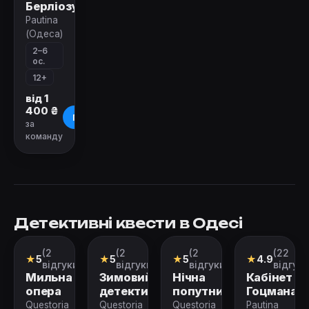
Берліозу
Pautina
(Одеса)
2–6
ос.
12+
від 1
400 ₴
Про квест
за
команду
Детективні квести в Одесі
Зачинено
(2
(2
(2
(22
Ролевой
Ролевой
Ролевой
Квест
★
5
★
5
★
5
★
4.9
квест
квест
квест
відгуки)
відгуки)
відгуки)
відгуки
Мильна
Зимовий
Нічна
Кабінет
опера
детектив
попутниця
Гоцмана
Questoria
Questoria
Questoria
Pautina