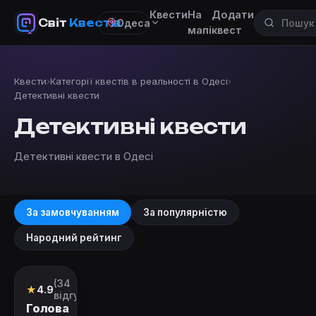
Квести
На
Додати
Світ
Квестів
Одеса
мапі
квест
Квести
›
Категорії квестів в реальності в Одесі
›
Детективні квести
Детективні квести
Детективні квести в Одесі
За замовчуванням
За популярністю
Народний рейтинг
(34
Квест
★
4.9
відгуки)
Голова