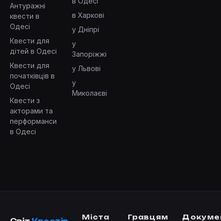
в Одесі
Антуражні
в Харкові
квести в
Одесі
у Дніпрі
Квести для
у
дітей в Одесі
Запоріжжі
Квести для
у Львові
початківців в
у
Одесі
Миколаєві
Квести з
акторами та
перформанси
в Одесі
Міста
Гравцям
Докуме