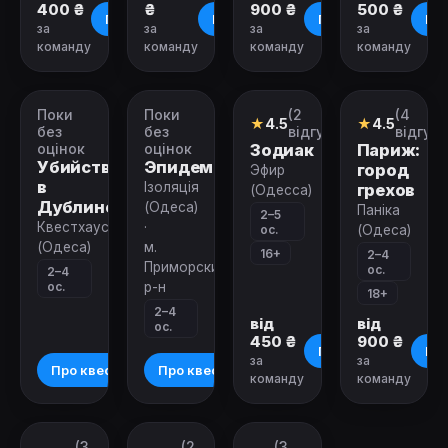
400 ₴
₴
900 ₴
500 ₴
Про квест
Про квест
Про квест
Про
за
за
за
за
команду
команду
команду
команду
Зачинено
Зачинено
Зачинено
Зачинено
Поки
Поки
(2
(4
Квест
Квест
Квест
Квест
★
4.5
★
4.5
без
без
відгуки)
відгуки
оцінок
оцінок
Зодиак
Париж:
Убийство
Эпидемия
город
Эфир
в
Ізоляція
грехов
(Одесса)
Дублине
(Одеса)
Паніка
2–5
Квестхаус
·
ос.
(Одеса)
(Одеса)
м.
16+
2–4
Приморский
ос.
2–4
ос.
р-н
18+
2–4
від
від
ос.
450 ₴
900 ₴
Про квест
Про
за
за
Про квест
Про квест
команду
команду
Зачинено
Зачинено
Зачинено
(3
(2
(3
Квест
Квест
Ролевой