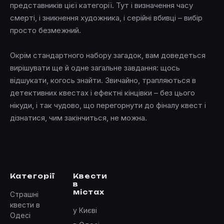
представників цієї категорії. Тут і визначення часу
смерті, і зникнення художника, і серійні вбивці – вибір
просто безмежний.
Окрім стандартного набору загадок, вам доведеться
вирішувати ще й одне загальне завдання: щось
відшукати, когось знайти. Звичайно, трапляються в
детективних квестах і ефектні кінцівки – без цього
нікуди, і так чудово, що перегорнути до фіналу квест і
дізнатися, чим закінчиться, не можна.
Категорії
Квести
в
містах
Страшні
квести в
у Києві
Одесі