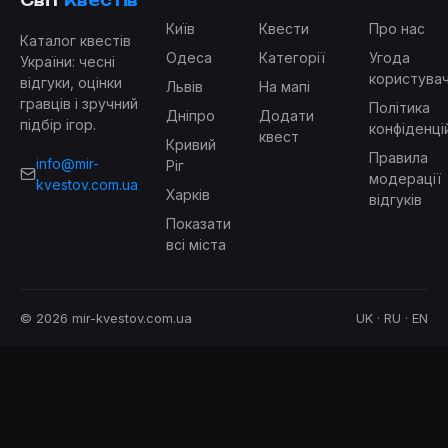
Світ
Квестів
Київ
Квести
Про нас
Каталог квестів
Одеса
Категорії
Угода
України: чесні
користува
відгуки, оцінки
Львів
На мапі
гравців і зручний
Політика
Дніпро
Додати
підбір ігор.
конфіденці
квест
Кривий
Правила
info@mir-
Ріг
модерації
kvestov.com.ua
Харків
відгуків
Показати
всі міста
© 2026 mir-kvestov.com.ua
UK · RU · EN