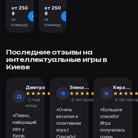
от 250
от 250
₴
₴
О квесте
О квесте
за
за
команду
команду
Последние отзывы на
интеллектуальные игры в
Киеве
Дмитро
Элина ...
Кира ...
Э
К
★
★
★
★
★
★
★
★
★
★
★
★
★
★
Д
· 2 года
· 6 лет назад
· 6 лет назад
назад
«Очень
«Большое
«Певно,
веселая и
спасибо!
найкращий
позитивная
Игра
квіз у
игра:)
получилась
Києві.
Спасибо!
очень