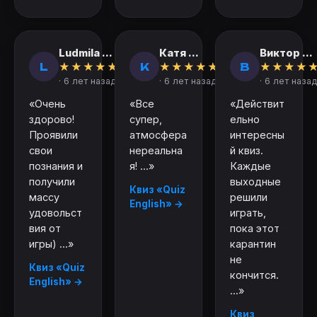
Ludmila ...
Катя ...
Виктор ...
L
К
В
★
★
★
★
★
★
★
★
★
★
★
★
★
★
· 6 лет назад
· 6 лет назад
· 6 лет назад
«Очень
«Все
«Действит
здорово!
супер,
ельно
Проявили
атмосфера
интересны
свои
нереальна
й квиз.
познания и
я! ...»
Каждые
получили
выходные
Квиз «Quiz
массу
решили
English» →
удовольст
играть,
вия от
пока этот
игры) ...»
карантин
не
Квиз «Quiz
кончится.
English» →
...»
Квиз