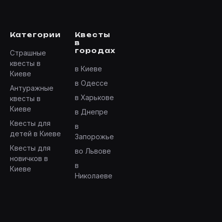
Категории
Квесты
в
городах
Страшные
квесты в
в Киеве
Киеве
в Одессе
Антуражные
в Харькове
квесты в
Киеве
в Днепре
Квесты для
в
детей в Киеве
Запорожье
Квесты для
во Львове
новичков в
в
Киеве
Николаеве