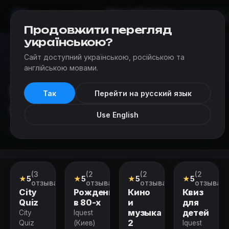
Квесты
Добавить
Мир
Квестов
Киев
квест
Продовжити перегляд
українською?
Сайт доступний українською, російською та
Квесты
›
Категории квестов в реальности в Киеве
›
англійською мовами.
Интеллектуальные игры
Интеллектуальные
Так
Перейти на русский язык
игры
Use English
Интеллектуальные игры в Киеве
Закрыт
Закрыт
Закрыт
(3
(2
(2
(2
Квиз
Квиз
Квиз
Квиз
★
5
★
5
★
5
★
5
отзыва)
отзыва)
отзыва)
отзыва)
City
Рожденные
Кино
Квиз
Quiz
в 80-х
и
для
музыка
детей
City
Iquest
2
Quiz
(Киев)
Iquest