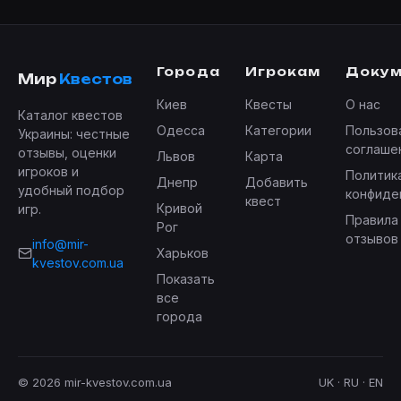
Города
Игрокам
Доку
Мир
Квестов
Киев
Квесты
О нас
Каталог квестов
Одесса
Категории
Пользов
Украины: честные
соглаше
отзывы, оценки
Львов
Карта
игроков и
Политик
Днепр
Добавить
удобный подбор
конфиде
квест
Кривой
игр.
Правила
Рог
отзывов
info@mir-
Харьков
kvestov.com.ua
Показать
все
города
© 2026 mir-kvestov.com.ua
UK · RU · EN