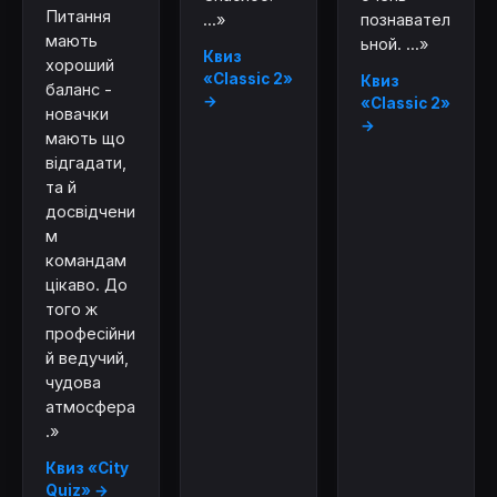
Питання
...»
познавател
мають
ьной. ...»
Квиз
хороший
«Classic 2»
Квиз
баланс -
→
«Classic 2»
новачки
→
мають що
відгадати,
та й
досвідчени
м
командам
цікаво. До
того ж
професійни
й ведучий,
чудова
атмосфера
.»
Квиз «City
Quiz» →