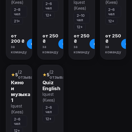
(Киев)
Iquest
(Киев)
2–6
чел
(Киев)
2–8
2–6
чел
чел
12+
2–10
чел
21+
12+
12+
от
от 250
от 250
от 250
200 ₴
₴
₴
₴
О квесте
О квесте
О квесте
О к
за
за
за
за
команду
команду
команду
команду
Закрыт
Закрыт
(2
(2
Квиз
Квиз
★
5
★
5
отзыва)
отзыва)
Кино
Quiz
и
English
музыка
Iquest
1
(Киев)
Iquest
2–6
чел
(Киев)
12+
2–6
чел
12+