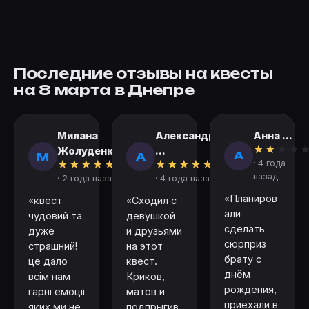
Последние отзывы на квесты
на 8 марта в Днепре
Милана
Александр
Анна ...
★
★
★
★
Жолуденко
...
А
М
А
★
★
★
★
★
★
★
★
★
★
· 4 года
назад
· 2 года назад
· 4 года назад
«Планиров
«квест
«Сходил с
али
чудовий та
девушкой
сделать
дуже
и друзьями
сюрприз
страшний!
на этот
брату с
це дало
квест.
днём
всім нам
Криков,
рождения,
гарні емоціі
матов и
приехали в
яких ми не
подпрыгив