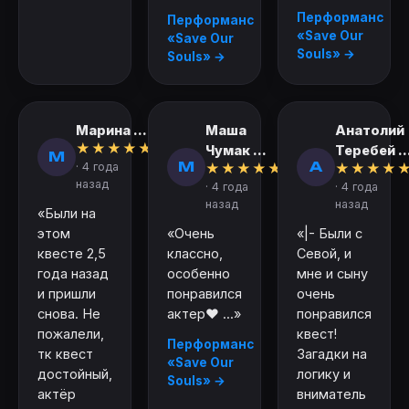
Перформанс
Перформанс
«Save Our
«Save Our
Souls» →
Souls» →
Марина ...
Маша
Анатолий
★
★
★
★
★
Чумак ...
Теребей ..
М
М
А
· 4 года
★
★
★
★
★
★
★
★
★
назад
· 4 года
· 4 года
назад
назад
«Были на
этом
«Очень
«|- Были с
квесте 2,5
классно,
Севой, и
года назад
особенно
мне и сыну
и пришли
понравился
очень
снова. Не
актер❤️ ...»
понравился
пожалели,
квест!
Перформанс
тк квест
Загадки на
«Save Our
достойный,
логику и
Souls» →
актёр
вниматель