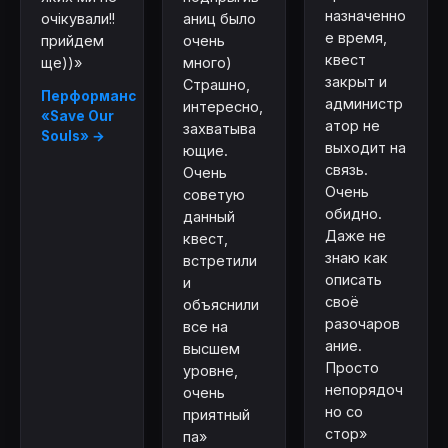
назначенно
очікували!!
аниц было
е время,
прийдем
очень
квест
ще))»
много)
закрыт и
Страшно,
Перформанс
администр
интересно,
«Save Our
атор не
захватыва
Souls» →
выходит на
ющие.
связь.
Очень
Очень
советую
обидно.
данный
Даже не
квест,
знаю как
встретили
описать
и
своё
объяснили
разочаров
все на
ание.
высшем
Просто
уровне,
непорядоч
очень
но со
приятный
стор»
па»