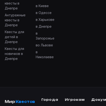
квесты в
в Киеве
Днепре
в Одессе
Антуражные
в Харькове
квесты в
Днепре
в Днепре
Квесты для
в
детей в
Запорожье
Днепре
во Львове
Квесты для
в
новичков в
Николаеве
Днепре
Города
Игрокам
Доку
Мир
Квестов