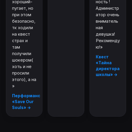
хороший-
ность !
пугает, но
Администр
при этом
атор очень
безопасно,
вниматель
тк ходили
ная
на квест
девушка!
страх и
Рекоменду
там
ю!»
получили
Квест
шокером(
«Тайна
хоть и не
директора
просили
школы» →
этого), а на
»
Перформанс
«Save Our
Souls» →