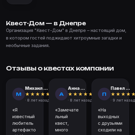
Квест-Дом — в Днепре
Организация "Квест-Дом" в Днепре – настоящий дом,
в котором гостей поджидают хитроумные загадки и
необычные задания.
Отзывы о квестах компании
Михаил ...
Анна ...
Павел ...
М
А
П
★
★
★
★
★
★
★
★
★
★
★
★
★
★
· 8 лет назад
· 8 лет назад
· 9 лет назад
«Я
«Замечате
«На
известный
льный
выходных
любитель
квест,
с друзьями
артефакто
много
сходили на