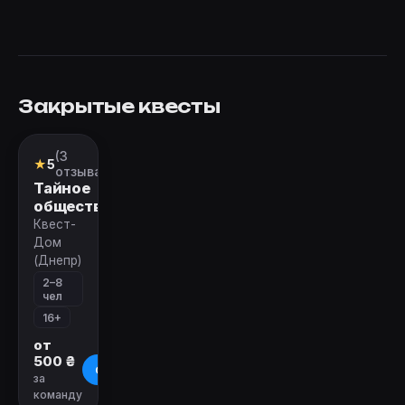
Закрытые квесты
Закрыт
(3
Квест
★
5
отзыва)
Тайное
общество
Квест-
Дом
(Днепр)
2–8
чел
16+
от
500 ₴
О квесте
за
команду