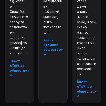
в)) Игра
неожиданн
квест.
отл.
ых
Даже
Спасибо
действий,
очень
администр
мистики,
ничего
атору за
было
себе, я вам
содействи
жутковато!
скажу.
е и
...»
Чисто,
создание
красиво, в
Квест
атмосфер
ходе игры
«Тайное
ы ещё до
было
общество»
квеста) ...»
много
→
головолом
Квест
ок, кодов и
«Тайное
ребусов.
общество»
...»
→
Квест
«Тайное
общество»
→