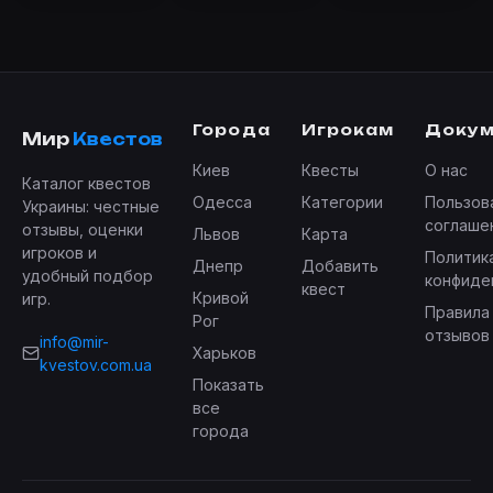
Города
Игрокам
Доку
Мир
Квестов
Киев
Квесты
О нас
Каталог квестов
Одесса
Категории
Пользов
Украины: честные
соглаше
отзывы, оценки
Львов
Карта
игроков и
Политик
Днепр
Добавить
удобный подбор
конфиде
квест
Кривой
игр.
Правила
Рог
отзывов
info@mir-
Харьков
kvestov.com.ua
Показать
все
города