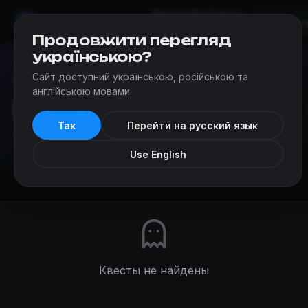
Квесты
Добавить
Мир
Квестов
Днепр
квест
Продовжити перегляд
українською?
Сайт доступний українською, російською та
Квесты
›
Компании
›
Квест-Дом
англійською мовами.
Квест-Дом
Так
Перейти на русский язык
★
★
★
★
★
5
(3 отзыва)
0 квестов
Use English
Квесты не найдены