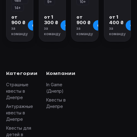
чел
9+
10+
14+
от
от 1
от
от 1
900 ₴
300 ₴
900 ₴
400 ₴
О квесте
О квесте
О квесте
О к
за
за
за
за
команду
команду
команду
команду
Категории
Компании
Страшные
In Game
квесты в
(Днепр)
Днепре
Квесты в
Антуражные
Днепре
квесты в
Днепре
Квесты для
детей в