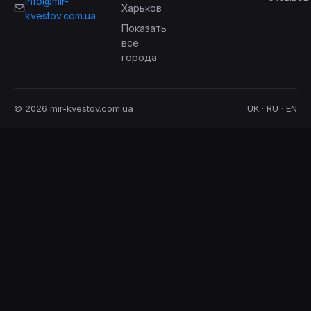
info@mir-
Харьков
kvestov.com.ua
Показать
все
города
© 2026 mir-kvestov.com.ua
UK · RU · EN