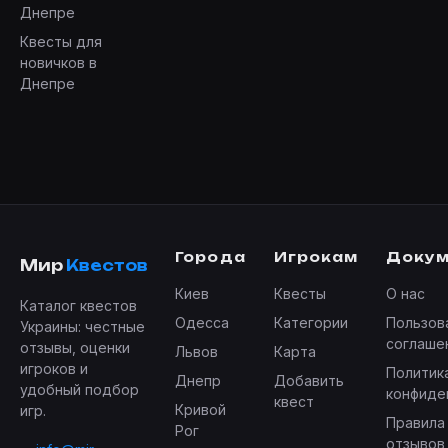
Днепре
Квесты для
новичков в
Днепре
Города
Игрокам
Доку
Мир
Квестов
Киев
Квесты
О нас
Каталог квестов
Одесса
Категории
Пользов
Украины: честные
соглаше
отзывы, оценки
Львов
Карта
игроков и
Политик
Днепр
Добавить
удобный подбор
конфиде
квест
Кривой
игр.
Правила
Рог
отзывов