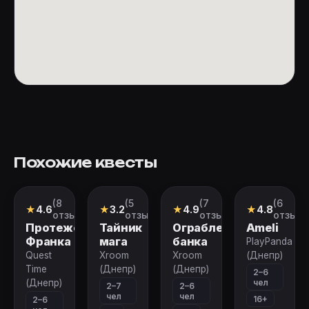
Похожие квесты
(8
(5
(7
(6
Квест
Квест
Квест
Перформан
★
4.6
★
3.2
★
4.9
★
4.8
отзывов)
отзывов)
отзывов)
отзыво
Протеже
Тайник
Ограбление
Ameli
Франка
мага
банка
PlayPanda
Quest
Xroom
Xroom
(Днепр)
Time
(Днепр)
(Днепр)
2–6
чел
(Днепр)
2–7
2–6
чел
чел
16+
2–6