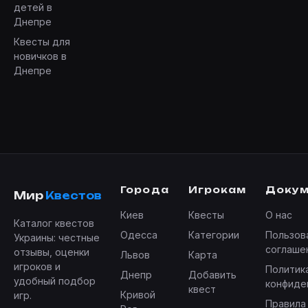
детей в
Днепре
Квесты для
новичков в
Днепре
Города
Игрокам
Доку
Мир
Квестов
Киев
Квесты
О нас
Каталог квестов
Одесса
Категории
Пользов
Украины: честные
соглаше
отзывы, оценки
Львов
Карта
игроков и
Политик
Днепр
Добавить
удобный подбор
конфиде
квест
Кривой
игр.
Правила