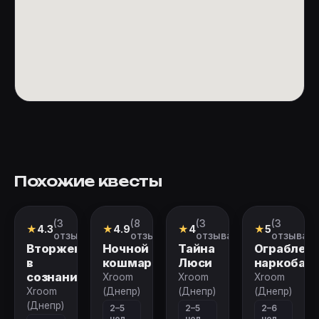
Похожие квесты
(3
(8
(3
(3
Квест
Квест
Квест
Квест
★
4.3
★
4.9
★
4
★
5
отзыва)
отзывов)
отзыва)
отзыва)
Вторжение
Ночной
Тайна
Ограблен
в
кошмар
Люси
наркобар
сознание
Xroom
Xroom
Xroom
Xroom
(Днепр)
(Днепр)
(Днепр)
(Днепр)
2–5
2–5
2–6
чел
чел
чел