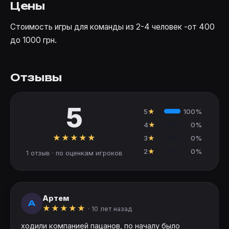
Цены
Стоимость игры для команды из 2-4 человек -от 400
до 1000 грн.
Отзывы
5
5
★
100%
4
★
0%
★
★
★
★
★
3
★
0%
2
★
0%
1 отзыв · по оценкам игроков
Артем
А
★
★
★
★
★
·
10 лет назад
ходили компанией пацанов, по началу было