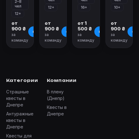
2–8
чел
12+
16+
10+
12+
от
от
от 1
от
900 ₴
900 ₴
500 ₴
900 ₴
О квесте
О квесте
О квесте
О к
за
за
за
за
команду
команду
команду
команду
Категории
Компании
Страшные
В плену
квесты в
(Днепр)
Днепре
Квесты в
Антуражные
Днепре
квесты в
Днепре
Квесты для