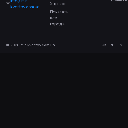
info@mir-
Харьков
kvestov.com.ua
Показать
все
города
© 2026 mir-kvestov.com.ua
UK · RU · EN