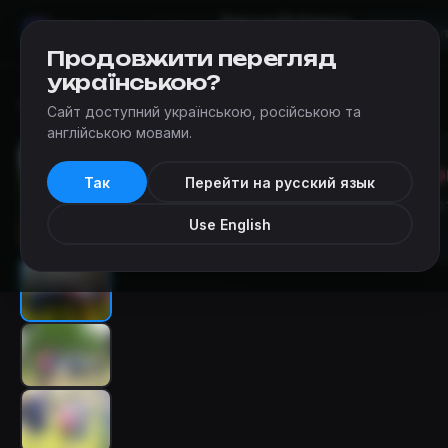
Квесты
Добавить
Мир
Квестов
Днепр
квест
Продовжити перегляд
українською?
Квесты
›
Замок дракона (Днепр)
›
Миссия "Феникс"
Сайт доступний українською, російською та
англійською мовами.
Квест зак
Так
Перейти на русский язык
К сожалению, этот квес
Use English
работает.