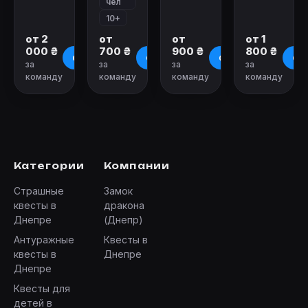
чел
10+
от 2
от
от
от 1
000 ₴
700 ₴
900 ₴
800 ₴
О квесте
О квесте
О квесте
О к
за
за
за
за
команду
команду
команду
команду
Категории
Компании
Страшные
Замок
квесты в
дракона
Днепре
(Днепр)
Антуражные
Квесты в
квесты в
Днепре
Днепре
Квесты для
детей в