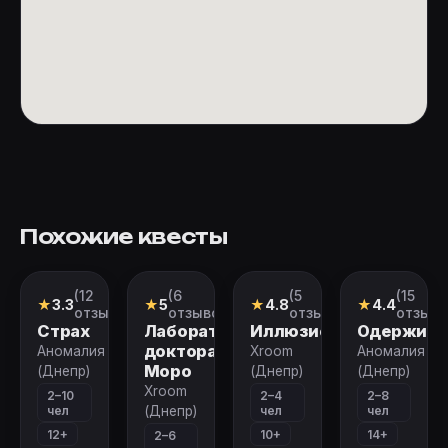
Похожие квесты
(12
(6
(5
(15
Перформанс
Квест
Квест
Перформан
★
3.3
★
5
★
4.8
★
4.4
отзывов)
отзывов)
отзывов)
отзыво
Страх
Лаборатория
Иллюзионист
Одержимо
доктора
Аномалия
Xroom
Аномалия
Моро
(Днепр)
(Днепр)
(Днепр)
Xroom
2–10
2–4
2–8
чел
чел
чел
(Днепр)
12+
10+
14+
2–6