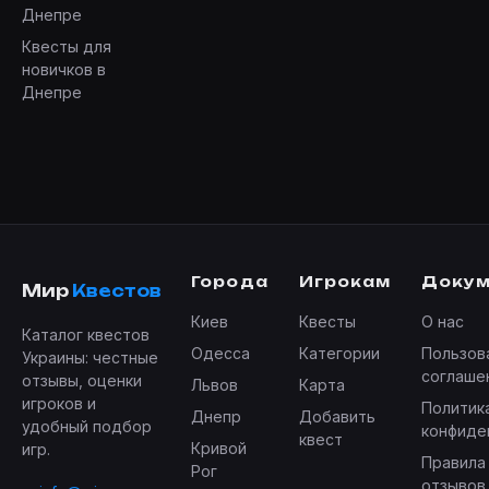
Днепре
Квесты для
новичков в
Днепре
Города
Игрокам
Доку
Мир
Квестов
Киев
Квесты
О нас
Каталог квестов
Одесса
Категории
Пользов
Украины: честные
соглаше
отзывы, оценки
Львов
Карта
игроков и
Политик
Днепр
Добавить
удобный подбор
конфиде
квест
Кривой
игр.
Правила
Рог
отзывов