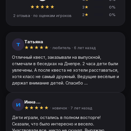
★
★
★
★
★
3
★
0%
2
★
0%
2 отзыва · по оценкам игроков
Татьяна
Т
★
★
★
★
★
· любитель ·
6 лет назад
Отличный квест, заказывали на выпускной,
отмечали в беседках на Днепре. 2 часа дети были
увлечены. А после квеста не хотели расставаться,
хотя класс не самый дружный. Ведущие весёлые и
держат внимание детей. Спасибо ...
Инна ...
И
★
★
★
★
★
· новичок ·
7 лет назад
Дети играли, остались в полном восторге!
Сказали, что было интересно и весело.
Участвовали все, никто не скучал. Выражаю