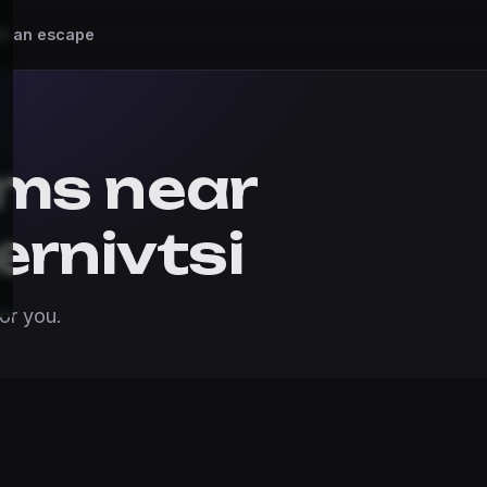
d an escape
ms near
ernivtsi
or you.