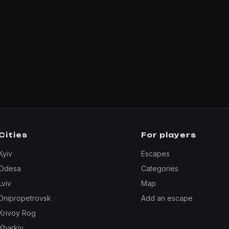
Cities
For players
Kyiv
Escapes
Odesa
Categories
Lviv
Map
Dnipropetrovsk
Add an escape
Krivoy Rog
Kharkiv