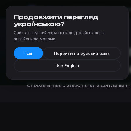
Mir
Kvestov
Escapes
Ad
Chernivtsi
Продовжити перегляд
українською?
Сайт доступний українською, російською та
Escapes
›
Escape rooms near metro in Chernivtsi
англійською мовами.
Escape roo
Так
Перейти на русский язык
metro in Ch
Use English
Choose a metro station that is convenient f