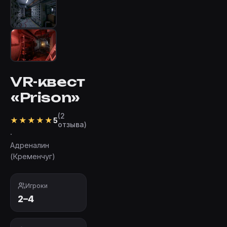
VR-квест
«Prison»
(2
★
★
★
★
★
5
отзыва)
·
Адреналин
(Кременчуг)
Игроки
2–4