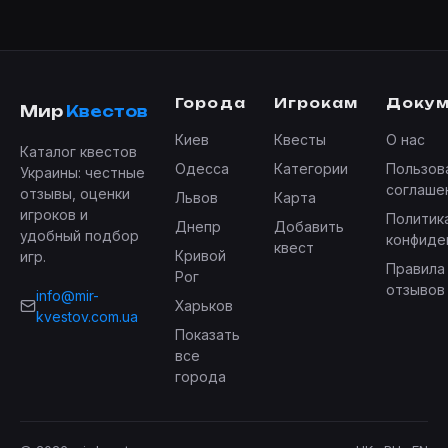
Города
Игрокам
Доку
Мир
Квестов
Киев
Квесты
О нас
Каталог квестов
Одесса
Категории
Пользов
Украины: честные
соглаше
отзывы, оценки
Львов
Карта
игроков и
Политик
Днепр
Добавить
удобный подбор
конфиде
квест
Кривой
игр.
Правила
Рог
отзывов
info@mir-
Харьков
kvestov.com.ua
Показать
все
города