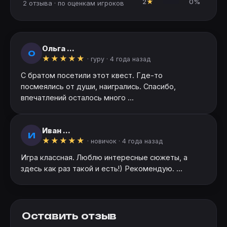
2
★
0%
2 отзыва · по оценкам игроков
Ольга ...
О
★
★
★
★
★
· гуру ·
4 года назад
С братом посетили этот квест. Где-то
посмеялись от души, наигрались. Спасибо,
впечатлений осталось много ...
Иван ...
И
★
★
★
★
★
· новичок ·
4 года назад
Игра классная. Люблю интересные сюжеты, а
здесь как раз такой и есть!) Рекомендую. ...
Оставить отзыв