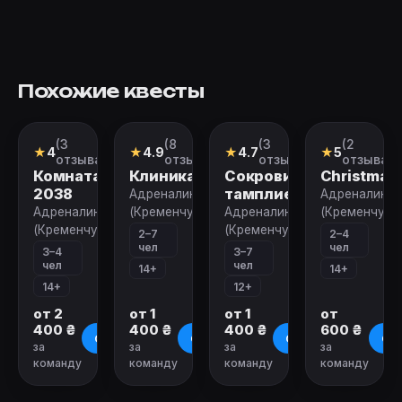
Похожие квесты
(3
(8
(3
(2
Перформанс
Квест
Квест
VR-
★
4
★
4.9
★
4.7
★
5
квест
отзыва)
отзывов)
отзыва)
отзыва)
Комната
Клиника
Сокровища
Christmas
2038
тамплиеров
Адреналин
Адреналин
Адреналин
(Кременчуг)
Адреналин
(Кременчуг)
(Кременчуг)
(Кременчуг)
2–7
2–4
чел
чел
3–4
3–7
чел
чел
14+
14+
14+
12+
от 2
от 1
от 1
от
400 ₴
400 ₴
400 ₴
600 ₴
О квесте
О квесте
О квесте
О к
за
за
за
за
команду
команду
команду
команду