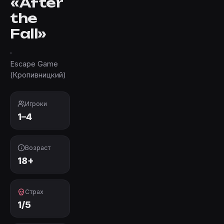
«After
the
Fall»
·
Escape Game
(Кропивницкий)
Игроки
1–4
Возраст
18+
Страх
1/5