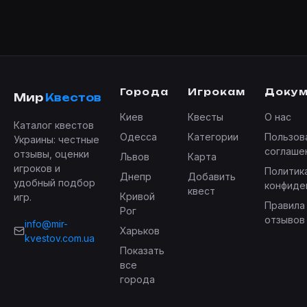
Города
Игрокам
Доку
Мир
Квестов
Киев
Квесты
О нас
Каталог квестов
Одесса
Категории
Пользов
Украины: честные
соглаше
отзывы, оценки
Львов
Карта
игроков и
Политик
Днепр
Добавить
удобный подбор
конфиде
квест
Кривой
игр.
Правила
Рог
отзывов
info@mir-
Харьков
kvestov.com.ua
Показать
все
города