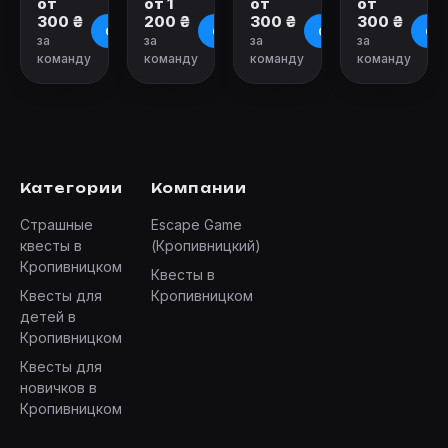
от
от 1
от
от
300 ₴
200 ₴
300 ₴
300 ₴
О квесте
О квесте
О квесте
О к
за
за
за
за
команду
команду
команду
команду
Категории
Компании
Страшные
Escape Game
квесты в
(Кропивницкий)
Кропивницком
Квесты в
Квесты для
Кропивницком
детей в
Кропивницком
Квесты для
новичков в
Кропивницком