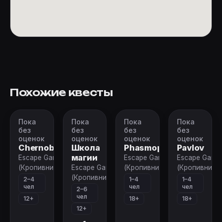
Похожие квесты
Пока
Пока
Пока
Пока
VR-
Квест
VR-
VR-
квест
квест
квест
без
без
без
без
оценок
оценок
оценок
оценок
Chernobyl
Школа
Phasmophobia
Pavlov
магии
Escape Game
Escape Game
Escape Game
(Кропивницкий)
Escape Game
(Кропивницкий)
(Кропивницк
(Кропивницкий)
2–4
1–4
1–4
чел
чел
чел
2–6
чел
12+
18+
18+
12+