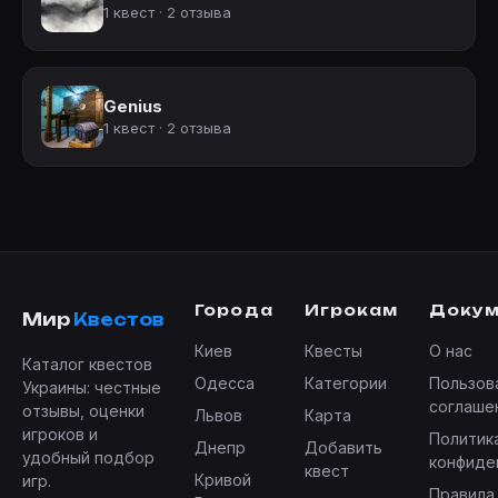
1 квест · 2 отзыва
Genius
1 квест · 2 отзыва
Города
Игрокам
Доку
Мир
Квестов
Киев
Квесты
О нас
Каталог квестов
Одесса
Категории
Пользов
Украины: честные
соглаше
отзывы, оценки
Львов
Карта
игроков и
Политик
Днепр
Добавить
удобный подбор
конфиде
квест
Кривой
игр.
Правила