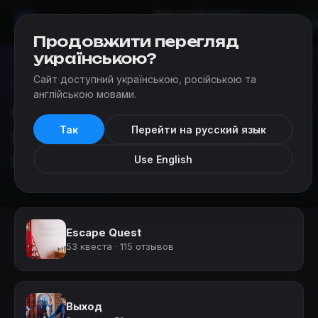
Квесты
Добавить
Мир
Квестов
Львов
квест
Продовжити перегляд
українською?
Сайт доступний українською, російською та
Квесты
›
Организаторы квестов в реальности во Львове
англійською мовами.
Организаторы
Так
Перейти на русский язык
квестов в реальности
во Львове
Use English
Escape Quest
53 квеста · 115 отзывов
Выход