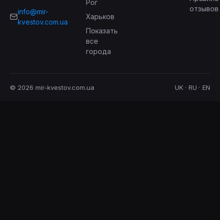
Рог
отзывов
info@mir-
Харьков
kvestov.com.ua
Показать
все
города
© 2026 mir-kvestov.com.ua
UK · RU · EN