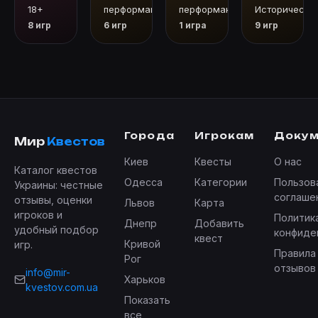
18+
перформанс
перформанс
Исторически
8 игр
6 игр
1 игра
9 игр
Города
Игрокам
Доку
Мир
Квестов
Киев
Квесты
О нас
Каталог квестов
Одесса
Категории
Пользов
Украины: честные
соглаше
отзывы, оценки
Львов
Карта
игроков и
Политик
Днепр
Добавить
удобный подбор
конфиде
квест
Кривой
игр.
Правила
Рог
отзывов
info@mir-
Харьков
kvestov.com.ua
Показать
все