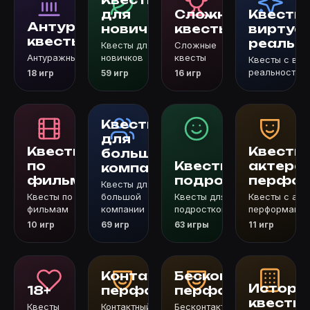
для
Сложные
Квесты 
Антуражные
новичков
квесты
виртуа
квесты
реальн
Квесты для
Сложные
Антуражные квесты
новичков
квесты
Квесты с вир
реальностью
18 игр
59 игр
16 игр
Квесты
для
Квесты
Квесты 
большой
по
Квесты для
актера
компании
фильмам
подростков
перфор
Квесты для
Квесты по
большой
Квесты для
Квесты с акт
фильмам
компании
подростков
перформанс
10 игр
69 игр
63 игры
11 игр
Контактный
Бесконтактный
Истори
18+
перформанс
перформанс
квесты
Квесты
Контактный
Бесконтактный