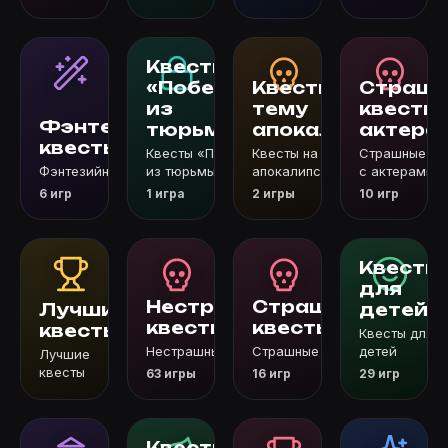
Квесты
«Побег
Квесты на
Страшн
из
тему
квесты 
Фэнтезийные
тюрьмы»
апокалипсиса
актера
квесты
Квесты «Побег
Квесты на тему
Страшные кв
Фэнтезийные квесты
из тюрьмы»
апокалипсиса
с актерами
6 игр
1 игра
2 игры
10 игр
Квесты
для
Нестрашные
Страшные
Лучшие
детей
квесты
квесты
квесты
Квесты для
Нестрашные квесты
Страшные квесты
детей
Лучшие
квесты
63 игры
16 игр
29 игр
Квесты