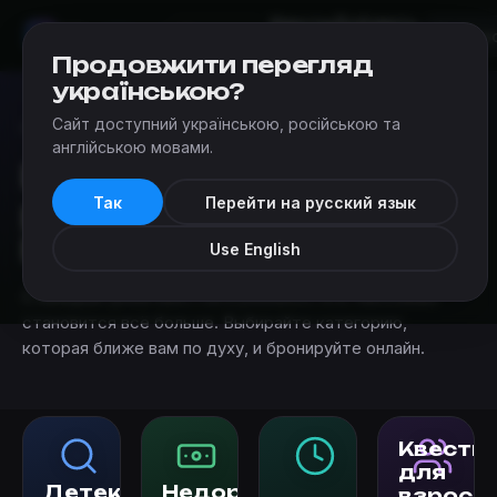
Квесты
Добавить
Мир
Квестов
Николаев
квест
Продовжити перегляд
українською?
Сайт доступний українською, російською та
Квесты
›
Категории квестов в реальности в Николаеве
англійською мовами.
Категории квестов в
Так
Перейти на русский язык
реальности в
Николаеве
Use English
С каждым днём квестов в реальности в Николаеве
становится всё больше. Выбирайте категорию,
которая ближе вам по духу, и бронируйте онлайн.
Квесты
для
Детективные
Недорогие
взросл