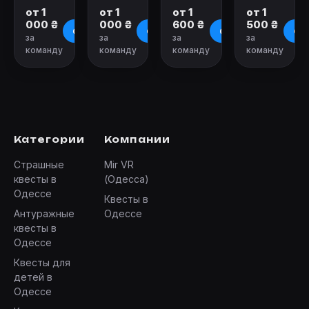
от 1
от 1
от 1
от 1
000 ₴
000 ₴
600 ₴
500 ₴
О квесте
О квесте
О квесте
О к
за
за
за
за
команду
команду
команду
команду
Категории
Компании
Страшные
Mir VR
квесты в
(Одесса)
Одессе
Квесты в
Антуражные
Одессе
квесты в
Одессе
Квесты для
детей в
Одессе