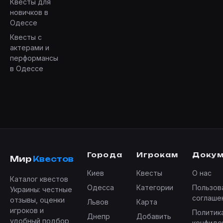
Квесты для
новичков в
Одессе
Квесты с
актерами и
перформансы
в Одессе
Города
Игрокам
Доку
Мир
Квестов
Киев
Квесты
О нас
Каталог квестов
Одесса
Категории
Пользов
Украины: честные
соглаше
отзывы, оценки
Львов
Карта
игроков и
Политик
Днепр
Добавить
удобный подбор
конфиде