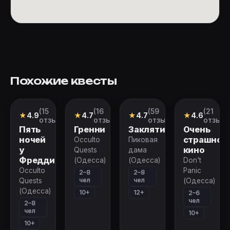
Похожие квесты
(15
(16
(59
(21
Перформанс
Перформанс
Квест
Квест
★
4.9
★
4.7
★
4.7
★
4.6
отзывов)
отзывов)
отзывов)
отзыв)
Пять
Гренни
Заклятие
Очень
ночей
страшное
Occulto
Пиковая
у
кино
Quests
дама
Фредди
(Одесса)
(Одесса)
Don't
Occulto
Panic
2–8
2–8
чел
чел
Quests
(Одесса)
(Одесса)
10+
12+
2–6
чел
2–8
чел
10+
10+