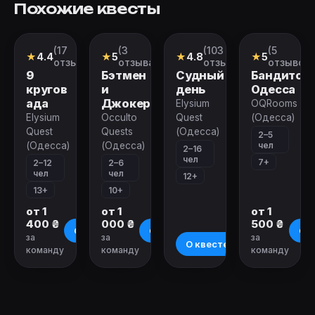
Похожие квесты
(17
(3
(103
(5
Перформанс
Квест
Перформанс
Квест
★
4.4
★
5
★
4.8
★
5
отзывов)
отзыва)
отзыва)
отзывов)
9
Бэтмен
Судный
Бандитск
кругов
и
день
Одесса
ада
Джокер
Elysium
OQRooms
Elysium
Occulto
Quest
(Одесса)
Quest
Quests
(Одесса)
2–5
чел
(Одесса)
(Одесса)
2–16
чел
7+
2–12
2–6
чел
чел
12+
13+
10+
от 1
от 1
от 1
400 ₴
000 ₴
500 ₴
О квесте
О квесте
О к
за
за
за
О квесте
команду
команду
команду