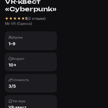
VR-квест
«Cyberpunk»
★
★
★
★
★
·
5
(2 отзыва)
Mir VR (Одесса)
Игроки
1–9
Возраст
10+
Сложность
3/5
Тип игры
VR-квест