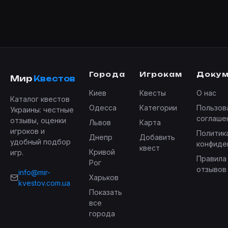
Города
Игрокам
Доку
Мир
Квестов
Киев
Квесты
О нас
Каталог квестов
Одесса
Категории
Пользов
Украины: честные
соглаше
отзывы, оценки
Львов
Карта
игроков и
Политик
Днепр
Добавить
удобный подбор
конфиде
квест
Кривой
игр.
Правила
Рог
отзывов
info@mir-
Харьков
kvestov.com.ua
Показать
все
города