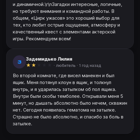
и динамичной.\r\nЗагадки интересные, логичные,
но требуют внимания и командной работы. В
общем, «Цирк ужасов» это хороший выбор для
тех, кто любит острые ощущения, атмосферу и
качественный квест с элементами актерской
игры. Рекомендуем всем!
Задемидько Лилия
З
★
★
★
★
★
· любитель ·
1 год назад
Во второй комнате, где висел манекен и был
ящик. Меня потянул клоун в ящик, и толкнул
внутрь, и я ударилась затылком об пол ящика.
Внутри были скобы темболее. Открывали меня 5
минут, но дышать абсолютно было нечем, скважин
нет. Сегодня появилась гематома на затылке.
Страшно не было абсолютно, и спасибо за боль в
затылке.