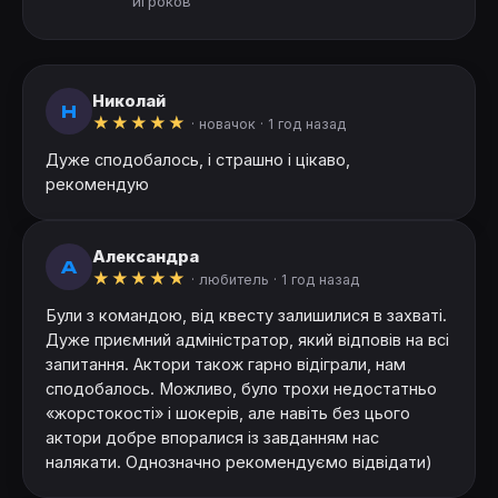
игроков
Николай
Н
★
★
★
★
★
· новачок ·
1 год назад
Дуже сподобалось, і страшно і цікаво,
рекомендую
Александра
А
★
★
★
★
★
· любитель ·
1 год назад
Були з командою, від квесту залишилися в захваті.
Дуже приємний адміністратор, який відповів на всі
запитання. Актори також гарно відіграли, нам
сподобалось. Можливо, було трохи недостатньо
«жорстокості» і шокерів, але навіть без цього
актори добре впоралися із завданням нас
налякати. Однозначно рекомендуємо відвідати)