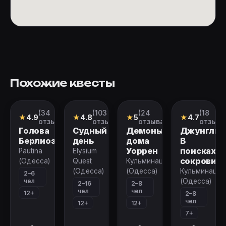
Похожие квесты
(34
(103
(24
(18
Квест
Перформанс
Перформанс
Квест
★
4.9
★
4.8
★
5
★
4.7
отзыва)
отзыва)
отзыва)
отзыво
Голова
Судный
Демоны
Джунгли.
Берлиоза
день
дома
В
Уоррен
поисках
Pautina
Elysium
сокровищ
(Одесса)
Quest
Кульминация
(Одесса)
(Одесса)
Кульминация
2–6
чел
(Одесса)
2–16
2–8
чел
чел
12+
2–8
чел
12+
12+
7+