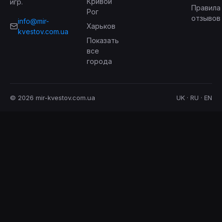
Кривой
игр.
Правила
Рог
отзывов
info@mir-
Харьков
kvestov.com.ua
Показать
все
города
© 2026 mir-kvestov.com.ua
UK · RU · EN