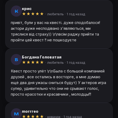
крис
К
★
★
★
★
★
· любитель ·
1 год назад
привіт, були у вас на квесті. дуже сподобалося!
актори дуже несподівано з'являються, ми
тряслися від страху)) \r\nвсім раджу прийти та
пройти цей квест !! не пошкодуєте
Богдана Головатая
Б
★
★
★
★
★
· любитель ·
1 год назад
Квест просто улёт \r\nБыла с большой компанией
друзей , все остались в восторге, а мне думаю
ещё два дня ужасы сниться будут) У актеров игра
супер, удивительно что они не срывают голос,
просто красотки и красавчики , молодцы!!!
morrreo
M
★
★
★
★
★
· новачок ·
1 год назад