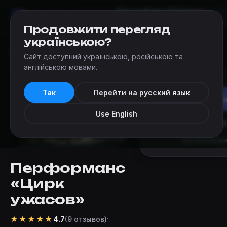
Квесты
Карта
Добавить
Мир
Квестов
Одесса
квест
Продовжити перегляд
українською?
Квесты
›
Outlast-quest (Одесса)
›
Цирк ужасов
Сайт доступний українською, російською та
англійською мовами.
Так
Перейти на русский язык
Заброн
Use English
+38 (099
Бронирование
Перформанс
«Цирк
ужасов»
★
★
★
★
★
·
4.7
(9 отзывов)