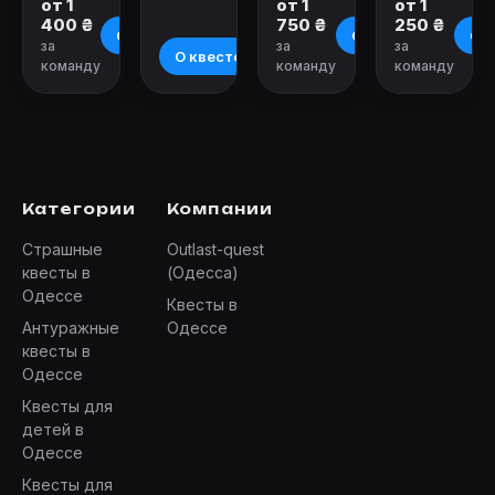
от 1
от 1
от 1
400 ₴
750 ₴
250 ₴
О квесте
О квесте
О к
за
за
за
О квесте
команду
команду
команду
Категории
Компании
Страшные
Outlast-quest
квесты в
(Одесса)
Одессе
Квесты в
Антуражные
Одессе
квесты в
Одессе
Квесты для
детей в
Одессе
Квесты для