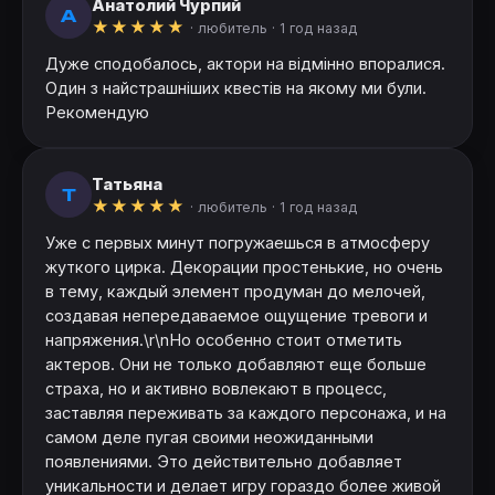
Анатолий Чурпий
А
★
★
★
★
★
· любитель ·
1 год назад
Дуже сподобалось, актори на відмінно впоралися.
Один з найстрашніших квестів на якому ми були.
Рекомендую
Татьяна
Т
★
★
★
★
★
· любитель ·
1 год назад
Уже с первых минут погружаешься в атмосферу
жуткого цирка. Декорации простенькие, но очень
в тему, каждый элемент продуман до мелочей,
создавая непередаваемое ощущение тревоги и
напряжения.\r\nНо особенно стоит отметить
актеров. Они не только добавляют еще больше
страха, но и активно вовлекают в процесс,
заставляя переживать за каждого персонажа, и на
самом деле пугая своими неожиданными
появлениями. Это действительно добавляет
уникальности и делает игру гораздо более живой