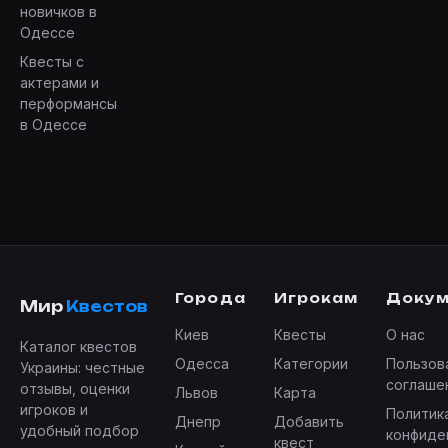
новичков в
Одессе
Квесты с
актерами и
перформансы
в Одессе
Города
Игрокам
Доку
Мир
Квестов
Киев
Квесты
О нас
Каталог квестов
Одесса
Категории
Пользов
Украины: честные
соглаше
отзывы, оценки
Львов
Карта
игроков и
Политик
Днепр
Добавить
удобный подбор
конфиде
квест