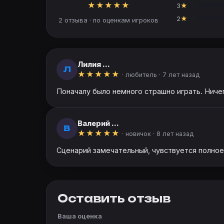
★
★
★
★
★
3
★
2
★
2 отзыва · по оценкам игроков
Лилия ...
Л
★
★
★
★
★
· любитель ·
7 лет назад
Поначалу было немного страшно играть. Ничего
Валерий ...
В
★
★
★
★
★
· новичок ·
8 лет назад
Сценарий замечательный, чувствуется полное 
Оставить отзыв
Ваша оценка