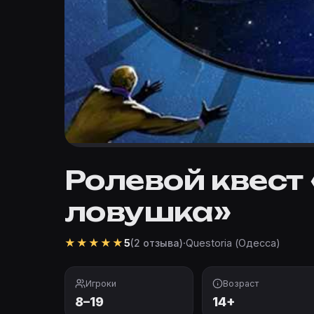
Ролевой квест
ловушка»
★
★
★
★
★
·
Questoria (Одесса)
5
(2 отзыва)
Игроки
Возраст
8–19
14+