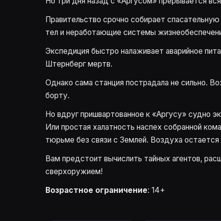
Но три дня назад с «Аргусом» прерывается вся
Правительство срочно собирает спасательную 
тел и неработающие системы жизнеобеспечени
Экспедиция быстро налаживает аварийное пита
Штернберг мертв.
Однако сама станция пострадала не сильно. В
борту.
Но вдруг пришвартованное к «Аргусу» судно э
Или простая халатность наспех собранной ком
тюрьме без связи с Землей. Воздуха остается 
Вам предстоит вычислить тайных агентов, расш
сверхоружием!
Возрастное ограничение
: 14+