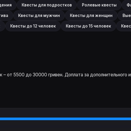
дения
Квесты для подростков
Ролевые квесты
Ф
тива
Квесты для мужчин
Квесты для женщин
Вые
к
Квесты до 12 человек
Квесты до 15 человек
Квес
 – от 5500 до 30000 гривен. Доплата за дополнительного и