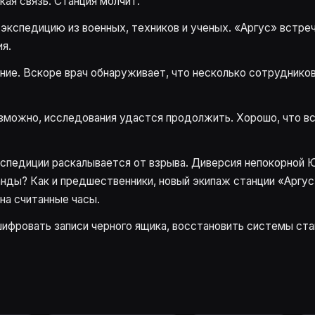
кая связь. Станция молчит.
экспедицию из военных, техников и ученых. «Аргус» встре
я.
ние. Вскоре врач обнаруживает, что несколько сотруднико
озможно, исследования удастся продолжить. Хорошо, что 
кспедиции раскалывается от взрыва. Диверсия непокорной 
анды? Как и предшественники, новый экипаж станции «Аргу
на считанные часы.
ифровать записи черного ящика, восстановить системы ста