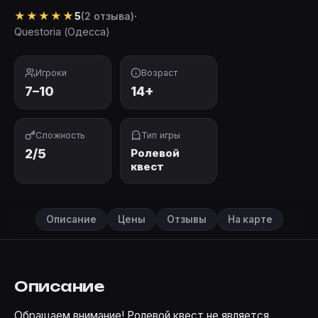
★
★
★
★
★
·
5
(2 отзыва)
Questoria (Одесса)
Игроки
Возраст
7–10
14+
Сложность
Тип игры
2/5
Ролевой
квест
Описание
Цены
Отзывы
На карте
Описание
Обращаем внимание! Ролевой квест не является