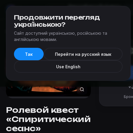
Квесты
Карта
Добавить
Мир
Квестов
Одесса
квест
Продовжити перегляд
українською?
Квесты
›
Questoria (Одесса)
›
Спиритический сеанс
Сайт доступний українською, російською та
англійською мовами.
от 5 5
Так
Перейти на русский язык
за команду
Use English
+
Брон
Ролевой квест
«Спиритический
сеанс»