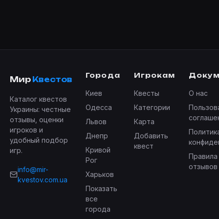
Города
Игрокам
Доку
Мир
Квестов
Киев
Квесты
О нас
Каталог квестов
Одесса
Категории
Пользов
Украины: честные
соглаше
отзывы, оценки
Львов
Карта
игроков и
Политик
Днепр
Добавить
удобный подбор
конфиде
квест
Кривой
игр.
Правила
Рог
отзывов
info@mir-
Харьков
kvestov.com.ua
Показать
все
города