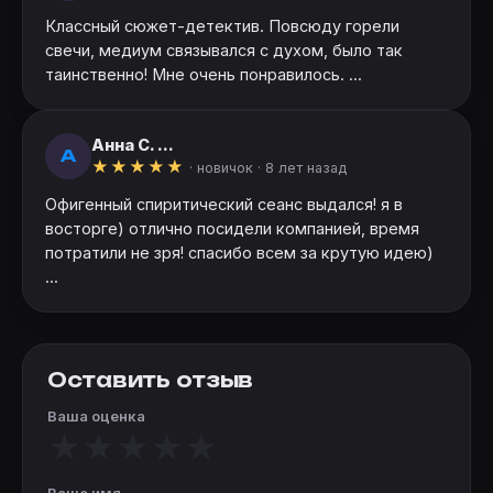
Классный сюжет-детектив. Повсюду горели
свечи, медиум связывался с духом, было так
таинственно! Мне очень понравилось. ...
Анна С. ...
А
★
★
★
★
★
· новичок ·
8 лет назад
Офигенный спиритический сеанс выдался! я в
восторге) отлично посидели компанией, время
потратили не зря! спасибо всем за крутую идею)
...
Оставить отзыв
Ваша оценка
★
★
★
★
★
Ваше имя