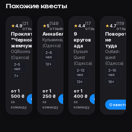
Похожие квесты
(21
(149
(17
(119
Квест
Квест
Перформанс
Перформан
★
4.9
★
5
★
4.4
★
4.7
отзыв)
отзывов)
отзывов)
отзыво
Проклятие
Аннабель
9
Поворот
"Черной
кругов
не
Кульминация
жемчужины"
ада
туда
(Одесса)
OQRooms
Elysium
Outlast-
2–8
чел
(Одесса)
Quest
quest
(Одесса)
(Одесса)
12+
2–5
чел
2–12
2–10
чел
чел
7+
13+
16+
от 1
от 1
от 1
500 ₴
250 ₴
400 ₴
О квесте
О квесте
О квесте
за
за
за
О квесте
команду
команду
команду