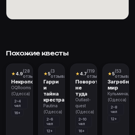
Похожие квесты
(28
(3
(119
(53
Квест
Квест
Перформанс
Перформан
★
4.9
★
5
★
4.7
★
5
отзывов)
отзыва)
отзывов)
отзыва)
Некрополь
Гарри
Поворот
Загробны
и
не
мир
OQRooms
тайна
туда
(Одесса)
Кульминация
крестража
Outlast-
(Одесса)
2–4
чел
Pautina
quest
2–8
чел
(Одесса)
(Одесса)
16+
12+
2–6
2–10
чел
чел
12+
16+