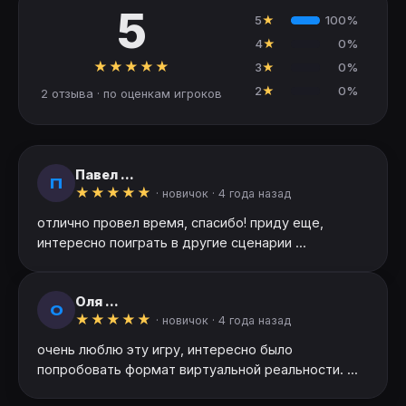
5
5
★
100%
4
★
0%
★
★
★
★
★
3
★
0%
2
★
0%
2 отзыва · по оценкам игроков
Павел ...
П
★
★
★
★
★
· новичок ·
4 года назад
отлично провел время, спасибо! приду еще,
интересно поиграть в другие сценарии ...
Оля ...
О
★
★
★
★
★
· новичок ·
4 года назад
очень люблю эту игру, интересно было
попробовать формат виртуальной реальности. ...