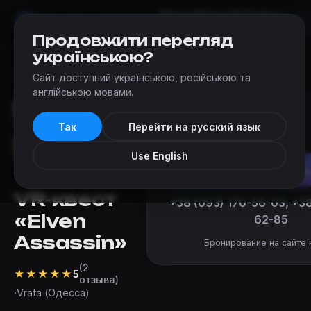
Квесты
Карта
Добавить
Мир
Квестов
Одесса
квест
Продовжити перегляд
українською?
Квесты
›
Vrata (Одесса)
›
Elven Assassin
Сайт доступний українською, російською та
англійською мовами.
от 250 ₴
Так
Перейти на русский язык
за команду
Use English
Забронировать
VR-квест
+38 (093) 170-56-03, +38
«Elven
62-85
Assassin»
Бронирование на сайте 
(2
★
★
★
★
★
5
отзыва)
·
Vrata (Одесса)