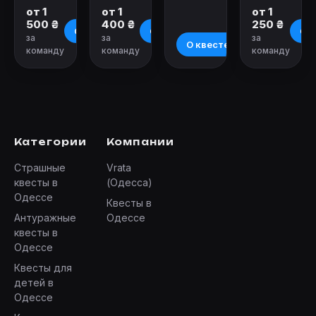
от 1
от 1
от 1
500 ₴
400 ₴
250 ₴
О квесте
О квесте
О к
за
за
за
О квесте
команду
команду
команду
Категории
Компании
Страшные
Vrata
квесты в
(Одесса)
Одессе
Квесты в
Антуражные
Одессе
квесты в
Одессе
Квесты для
детей в
Одессе