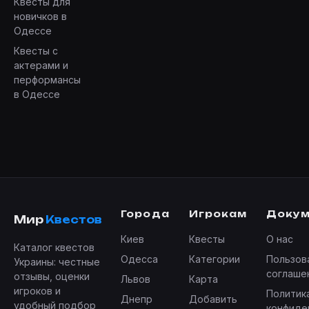
Квесты для
новичков в
Одессе
Квесты с
актерами и
перформансы
в Одессе
Города
Игрокам
Доку
Мир
Квестов
Киев
Квесты
О нас
Каталог квестов
Одесса
Категории
Пользов
Украины: честные
соглаше
отзывы, оценки
Львов
Карта
игроков и
Политик
Днепр
Добавить
удобный подбор
конфиде