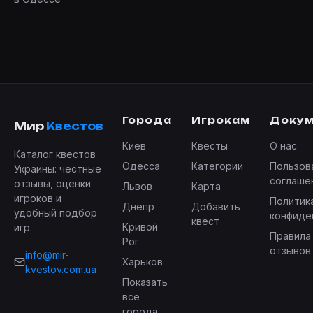
Города
Игрокам
Доку
Мир
Квестов
Киев
Квесты
О нас
Каталог квестов
Одесса
Категории
Пользов
Украины: честные
соглаше
отзывы, оценки
Львов
Карта
игроков и
Политик
Днепр
Добавить
удобный подбор
конфиде
квест
Кривой
игр.
Правила
Рог
отзывов
info@mir-
Харьков
kvestov.com.ua
Показать
все
города