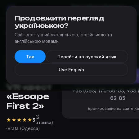
Квесты
Карта
Добавить
Мир
Квестов
Одесса
квест
Продовжити перегляд
українською?
Квесты
›
Vrata (Одесса)
›
Escape First 2
Сайт доступний українською, російською та
англійською мовами.
от 250 ₴
Так
Перейти на русский язык
за команду
Use English
Забронировать
VR-квест
+38 (093) 170-56-03, +38 
«Escape
62-85
First 2»
Бронирование на сайте кв
(2
★
★
★
★
★
5
отзыва)
·
Vrata (Одесса)