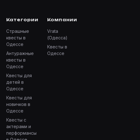
Категории
Компании
Страшные
Vrata
квесты в
(Одесса)
Одессе
Квесты в
Антуражные
Одессе
квесты в
Одессе
Квесты для
детей в
Одессе
Квесты для
новичков в
Одессе
Квесты с
актерами и
перформансы
в Одессе