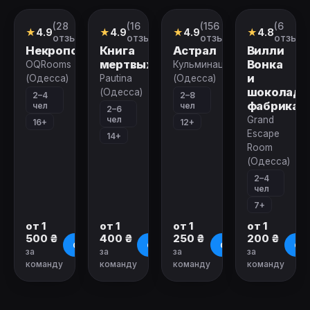
(28
(16
(156
(6
Квест
Квест
Перформанс
Квест
★
4.9
★
4.9
★
4.9
★
4.8
отзывов)
отзывов)
отзывов)
отзыво
Некрополь
Книга
Астрал
Вилли
мертвых
Вонка
OQRooms
Кульминация
и
(Одесса)
Pautina
(Одесса)
шоколадн
(Одесса)
2–4
2–8
фабрика
чел
чел
2–6
чел
Grand
16+
12+
Escape
14+
Room
(Одесса)
2–4
чел
7+
от 1
от 1
от 1
от 1
500 ₴
400 ₴
250 ₴
200 ₴
О квесте
О квесте
О квесте
О к
за
за
за
за
команду
команду
команду
команду