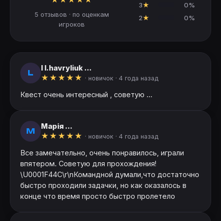
3
★
0%
5 отзывов · по оценкам
2
★
0%
игроков
l l.havryliuk ...
L
★
★
★
★
★
· новичок ·
4 года назад
Квест очень интересный , советую ...
Марія ...
М
★
★
★
★
★
· новичок ·
4 года назад
Все замечательно, очень понравилось, играли
впятером. Советую для прохождения!
\U0001F44C\r\nКомандной думали,что достаточно
быстро проходили задачки, но как оказалось в
конце что время просто быстро пролетело