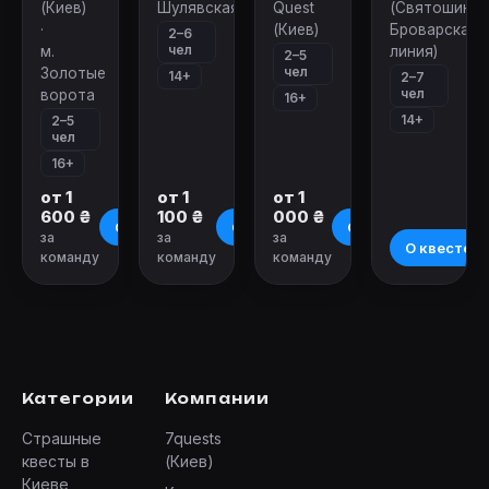
(Киев)
Шулявская
Quest
(Святошинск
·
(Киев)
Броварская
2–6
чел
м.
линия)
2–5
чел
Золотые
14+
2–7
чел
ворота
16+
14+
2–5
чел
16+
от 1
от 1
от 1
600 ₴
100 ₴
000 ₴
О квесте
О квесте
О квесте
за
за
за
О квесте
команду
команду
команду
Категории
Компании
Страшные
7quests
квесты в
(Киев)
Киеве