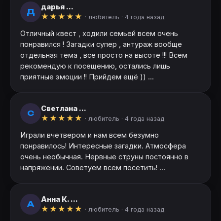
дарья ...
Д
★
★
★
★
★
· любитель ·
4 года назад
Отличный квест , ходили семьей всем очень
понравился ! Загадки супер , антураж вообще
отдельная тема , все просто на высоте !!! Всем
рекомендую к посещению, остались лишь
приятные эмоции !! Прийдем ещё )) ...
Светлана ...
С
★
★
★
★
★
· любитель ·
4 года назад
Играли вчетвером и нам всем безумно
понравилось! Интересные загадки. Атмосфера
очень необычная. Нервные струны постоянно в
напряжении. Советуем всем посетить! ...
Анна К. ...
А
★
★
★
★
★
· любитель ·
4 года назад