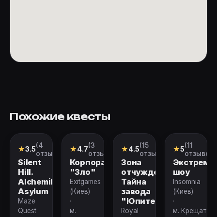
Похожие квесты
(4
(3
(15
(11
Квест
Квест
Перформанс
Перформан
★
3.5
★
4.7
★
4.5
★
5
отзыва)
отзыва)
отзывов)
отзывов)
Silent
Корпорация
Зона
Экстрема
Hill.
"Зло"
отчуждения.
шоу
Alchemilla
Тайна
Exitgames
Insomnia
Asylum
завода
(Киев)
(Киев)
"Юпитер"
Maze
·
·
Quest
м.
Royal
м. Крещатик