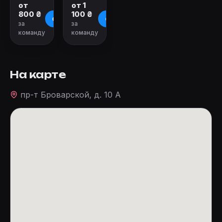
от
от 1
800 ₴
100 ₴
О квесте
О квесте
за
за
команду
команду
На карте
пр-т Броварской, д. 10 А