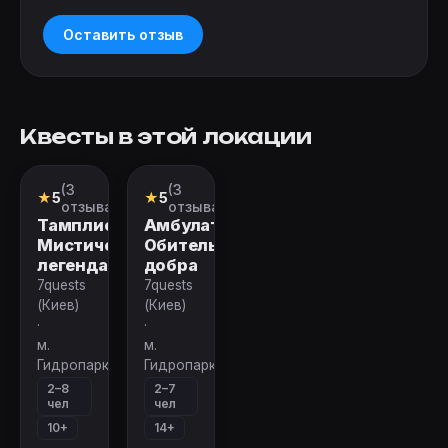
Оставить отзыв
Квесты в этой локации
(3
(3
Квест
Квест
★
5
★
5
отзыва)
отзыва)
Тамплиеры.
Амбулатория.
Мистическая
Обитель
легенда
добра
7quests
7quests
(Киев)
(Киев)
·
·
м.
м.
Гидропарк
Гидропарк
2–8
2–7
чел
чел
10+
14+