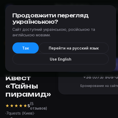
Квесты
Добавить
Мир
Квестов
Киев
квест
Продовжити перегляд
українською?
Квесты
›
7quests (Киев)
›
Тайны пирамид
Сайт доступний українською, російською та
англійською мовами.
от 900 ₴
Так
Перейти на русский язык
за команду
Use English
Забронироват
Квест
+38 (073) 909-
«Тайны
Бронирование на сайт
пирамид»
(5
★
★
★
★
★
5
отзывов)
·
7quests (Киев)
·