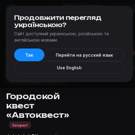
Квесты
Добавить
Мир
Квестов
Киев
квест
Продовжити перегляд
українською?
Квесты
›
Dozor (Киев)
›
Автоквест
Сайт доступний українською, російською та
англійською мовами.
Квест 
Так
Перейти на русский язык
К сожалению, этот
Use English
работ
Городской
квест
«Автоквест»
Закрыт