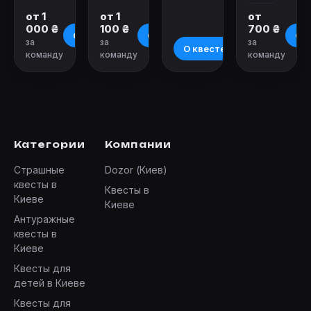
от 1
от 1
от
000 ₴
100 ₴
700 ₴
О квесте
О квесте
О к
за
за
за
О квесте
команду
команду
команду
Категории
Компании
Страшные
Dozor (Киев)
квесты в
Квесты в
Киеве
Киеве
Антуражные
квесты в
Киеве
Квесты для
детей в Киеве
Квесты для