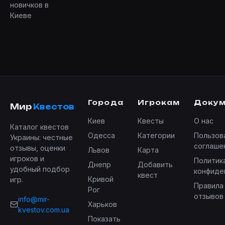
новичков в
Киеве
Города
Игрокам
Доку
Мир
Квестов
Киев
Квесты
О нас
Каталог квестов
Одесса
Категории
Пользов
Украины: честные
соглаше
отзывы, оценки
Львов
Карта
игроков и
Политик
Днепр
Добавить
удобный подбор
конфиде
квест
Кривой
игр.
Правила
Рог
отзывов
info@mir-
Харьков
kvestov.com.ua
Показать