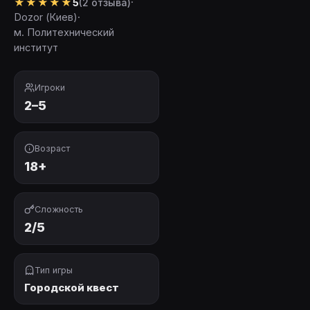
★
★
★
★
★
·
5
(2 отзыва)
Dozor (Киев)
·
м. Политехнический
институт
Игроки
2–5
Возраст
18+
Сложность
2/5
Тип игры
Городской квест