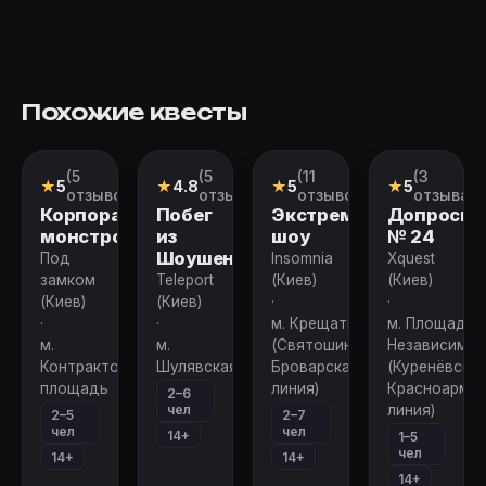
Похожие квесты
(5
(5
(11
(3
Квест
Квест
Перформанс
Квест
★
5
★
4.8
★
5
★
5
отзывов)
отзывов)
отзывов)
отзыва)
Корпорация
Побег
Экстремальное
Допросна
монстров
из
шоу
№ 24
Шоушенка
Под
Insomnia
Xquest
замком
Teleport
(Киев)
(Киев)
(Киев)
(Киев)
·
·
·
·
м. Крещатик
м. Площадь
м.
м.
(Святошинско-
Независимос
Контрактовая
Шулявская
Броварская
(Куренёвско-
площадь
линия)
Красноармей
2–6
чел
линия)
2–5
2–7
чел
чел
14+
1–5
чел
14+
14+
14+