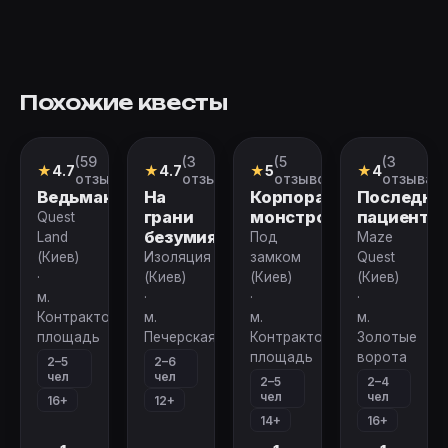
Похожие квесты
(59
(3
(5
(3
Квест
Квест
Квест
Перформан
★
4.7
★
4.7
★
5
★
4
отзывов)
отзыва)
отзывов)
отзыва)
Ведьмак
На
Корпорация
Последни
грани
монстров
пациент
Quest
безумия
Land
Под
Maze
(Киев)
Изоляция
замком
Quest
·
(Киев)
(Киев)
(Киев)
м.
·
·
·
Контрактовая
м.
м.
м.
площадь
Печерская
Контрактовая
Золотые
площадь
ворота
2–5
2–6
чел
чел
2–5
2–4
чел
чел
16+
12+
14+
16+