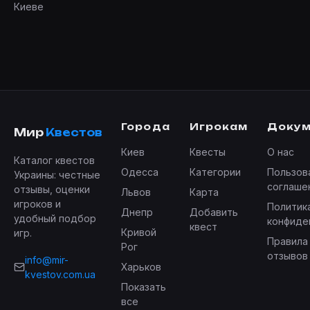
Киеве
Города
Игрокам
Доку
Мир
Квестов
Киев
Квесты
О нас
Каталог квестов
Одесса
Категории
Пользов
Украины: честные
соглаше
отзывы, оценки
Львов
Карта
игроков и
Политик
Днепр
Добавить
удобный подбор
конфиде
квест
Кривой
игр.
Правила
Рог
отзывов
info@mir-
Харьков
kvestov.com.ua
Показать
все