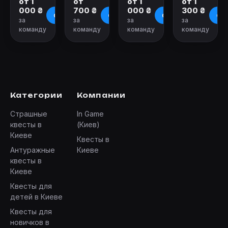
от 1
от
от 1
от 1
000 ₴
700 ₴
000 ₴
300 ₴
О квесте
О квесте
О квесте
О к
за
за
за
за
команду
команду
команду
команду
Категории
Компании
Страшные
In Game
квесты в
(Киев)
Киеве
Квесты в
Антуражные
Киеве
квесты в
Киеве
Квесты для
детей в Киеве
Квесты для
новичков в