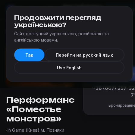
Квесты
Добавить
Мир
Квестов
Киев
квест
Продовжити перегляд
українською?
Квесты
›
In Game (Киев)
›
Поместье монстров
Сайт доступний українською, російською та
англійською мовами.
от 1 400 ₴
Так
Перейти на русский язык
за команду
Use English
Заброн
+38 (067) 257-32
7
Перформанс
Бронирование
«Поместье
монстров»
·
In Game (Киев)
·
м. Позняки