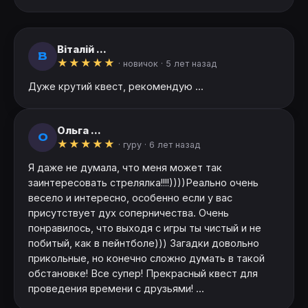
Віталій ...
В
★
★
★
★
★
· новичок ·
5 лет назад
Дуже крутий квест, рекомендую ...
Ольга ...
О
★
★
★
★
★
· гуру ·
6 лет назад
Я даже не думала, что меня может так
заинтересовать стрелялка!!!!))))Реально очень
весело и интересно, особенно если у вас
присутствует дух соперничества. Очень
понравилось, что выходя с игры ты чистый и не
побитый, как в пейнтболе))) Загадки довольно
прикольные, но конечно сложно думать в такой
обстановке! Все супер! Прекрасный квест для
проведения времени с друзьями! ...