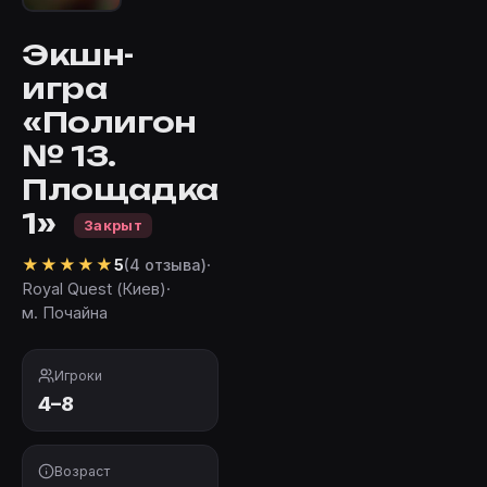
Экшн-
игра
«Полигон
№ 13.
Площадка
1»
Закрыт
★
★
★
★
★
·
5
(4 отзыва)
Royal Quest (Киев)
·
м. Почайна
Игроки
4–8
Возраст