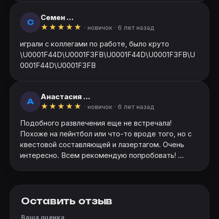
Семен ...
С
★
★
★
★
★
· новичок ·
6 лет назад
играли с коллегами по работе, было круто
\U0001F44D\U0001F3FB\U0001F44D\U0001F3FB\U
0001F44D\U0001F3FB
Анастасия ...
А
★
★
★
★
★
· новичок ·
6 лет назад
Подобного развлечения еще не встречала!
Похоже на пейнтбол или что-то вроде того, но с
квестовой составляющей и лазертагом. Очень
интересно. Всем рекомендую попробовать! ...
Оставить отзыв
Ваша оценка