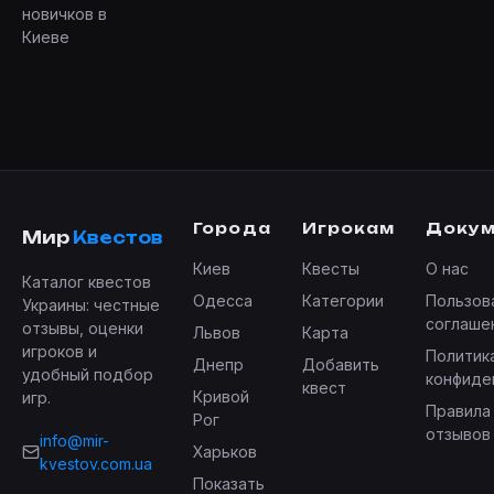
новичков в
Киеве
Города
Игрокам
Доку
Мир
Квестов
Киев
Квесты
О нас
Каталог квестов
Одесса
Категории
Пользов
Украины: честные
соглаше
отзывы, оценки
Львов
Карта
игроков и
Политик
Днепр
Добавить
удобный подбор
конфиде
квест
Кривой
игр.
Правила
Рог
отзывов
info@mir-
Харьков
kvestov.com.ua
Показать