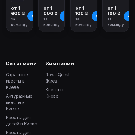
от 1
от 1
от 1
от 1
600 ₴
000 ₴
100 ₴
100 ₴
О квесте
О квесте
О квесте
О к
за
за
за
за
команду
команду
команду
команду
Категории
Компании
Страшные
Royal Quest
квесты в
(Киев)
Киеве
Квесты в
Антуражные
Киеве
квесты в
Киеве
Квесты для
детей в Киеве
Квесты для