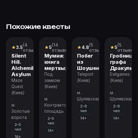
Похожие квесты
(4
(14
(5
(5
Квест
Квест
Квест
Квест
★
3.5
★
5
★
4.8
★
5
отзыва)
отзывов)
отзывов)
отзывов)
Silent
Мумия:
Побег
Гробница
Hill.
книга
из
графа
Alchemilla
мертвых
Шоушенка
Дракулы
Asylum
Под
Teleport
Exitgames
Maze
замком
(Киев)
(Киев)
Quest
(Киев)
·
·
(Киев)
·
м.
м.
·
м.
Шулявская
Шулявская
м.
Контрактовая
2–6
2–6
чел
чел
Золотые
площадь
ворота
14+
14+
2–5
чел
2–5
чел
14+
16+