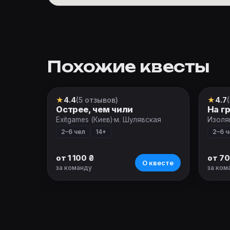
Похожие квесты
★
4.4
(5 отзывов)
★
4.7
Квест
Квес
Острее, чем чили
На г
Exitgames (Киев)
·
м. Шулявская
Изоля
2–6 чел
14+
2–6 ч
от 1 100 ₴
от 70
О квесте
за команду
за ком