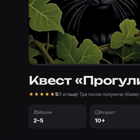
Квест «Прогул
★
★
★
★
★
·
Три после полуночи (Киев)
5
(1 отзыв)
Игроки
Возраст
2–5
10+