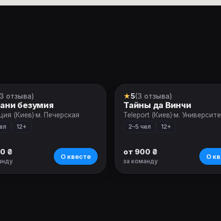
(3 отзыва)
★
5
(3 отзыва)
т
Квест
рани безумия
Тайны да Винчи
ция (Киев)
·
м. Печерская
Teleport (Киев)
·
м. Университ
ел
12+
2–5 чел
12+
0 ₴
от 900 ₴
О квесте
О кв
анду
за команду