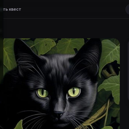
ить квест
е