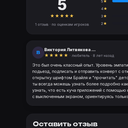
5
5
★
4
★
★
★
★
★
★
3
★
2
★
1 отзыв · по оценкам игроков
Виктория Литвякова ...
В
★
★
★
★
★
· любитель ·
8 лет назад
Это был очень классный опыт. Уровень эмпати
подьезд, подписать и отправить конверт с от
открытку шрифтом Брайля и "прочитать" детск
ты всегда можешь узнать более подробно как 
узнать, что есть куча приложений с помощью
с выключенным экраном, ориентируясь только 
Оставить отзыв