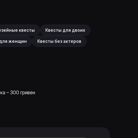
узейные квесты
Квесты для двоих
 для женщин
Квесты без актеров
ка – 300 гривен