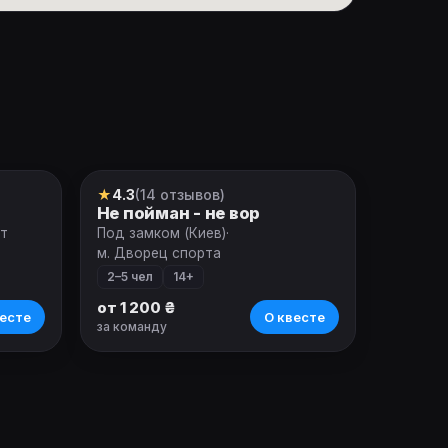
★
4.3
(14 отзывов)
Квест
Не пойман - не вор
ет
Под замком (Киев)
·
м. Дворец спорта
2–5 чел
14+
от 1 200 ₴
есте
О квесте
за команду