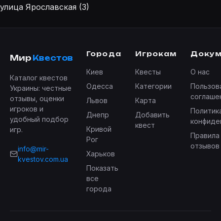
улица Ярославская (3)
Города
Игрокам
Доку
Мир
Квестов
Киев
Квесты
О нас
Каталог квестов
Одесса
Категории
Пользов
Украины: честные
соглаше
отзывы, оценки
Львов
Карта
игроков и
Политик
Днепр
Добавить
удобный подбор
конфиде
квест
Кривой
игр.
Правила
Рог
отзывов
info@mir-
Харьков
kvestov.com.ua
Показать
все
города