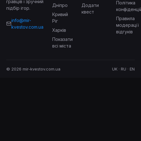
гравців і зручний
Політика
Дніпро
Додати
підбір ігор.
конфіденці
квест
Кривий
Правила
info@mir-
Ріг
модерації
kvestov.com.ua
Харків
відгуків
Показати
всі міста
© 2026 mir-kvestov.com.ua
UK · RU · EN