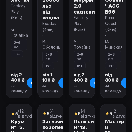
Хостел
20000
Морфій
Объект
льє
2.0:
ЧАЭС
Factory
під
експеримент
Б96
Play
водою
(Київ)
Factory
Prime
·
Exodus
Play
Quest
м.
(Київ)
(Київ)
(Київ)
Почайна
·
·
·
м.
м.
м.
2–6
ос.
Оболонь
Почайна
Минская
16+
2–6
2–6
2–6
ос.
ос.
ос.
15+
16+
18+
від 2
від 1
від 2
від
400 ₴
100 ₴
400 ₴
800 ₴
Про квест
Про квест
Про квест
Про
за
за
за
за
команду
команду
команду
команду
Зачинено
Зачинено
Зачинено
Зачинено
(12
(4
(4
(2
Перформанс
Квест
Екшн-
Квест
★
5
★
5
★
5
★
5
гра
відгуків)
відгуки)
відгуки)
відгуки)
Круїз
Затерянное
Полігон
Мастер
№ 13.
королевство
№ 13.
и