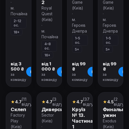
2
·
Game
Game
м.
Royal
(Київ)
(Київ)
Почайна
Quest
·
·
(Київ)
м.
м.
2–12
ос.
·
Героев
Героев
м.
Днепра
Днепра
18+
Почайна
1–5
1–5
ос.
ос.
4–8
ос.
5+
5+
16+
від 3
від 1
від 99
від 99
500 ₴
000 ₴
₴
₴
Про квест
Про квест
Про квест
Про
за
за
за
за
команду
команду
команду
команду
Зачинено
Зачинено
Зачинено
Зачинено
(11
(3
(37
(2
Перформанс
Квест
Перформанс
Квест
★
4.7
★
4.7
★
4.7
★
4.5
відгуків)
відгуки)
відгуків)
відгуки
Склеп
Диверсия
Круїз
Финальны
№ 13.
ужин
Factory
Sector
Частина
Play
(Київ)
Exodus
1
(Київ)
·
(Київ)