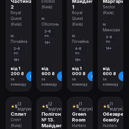
Частина
Майданчик
Маргарит
Exodus
2
1
(Київ)
Sector
Royal
·
Royal
(Київ)
Quest
м.
Quest
·
(Київ)
Оболонь
(Київ)
м.
·
·
Минская
2–6
ос.
м.
м.
2–6
ос.
Почайна
Почайна
14+
14+
2–6
4–8
ос.
ос.
18+
16+
від 1
від
від 1
від
200 ₴
600 ₴
000 ₴
600 ₴
Про квест
Про квест
Про квест
Про
за
за
за
за
команду
команду
команду
команду
Зачинено
Зачинено
Зачинено
Зачинено
(2
(2
(1
(1
Перформанс
Екшн-
Екшн-
Екшн-
★
5
★
5
★
5
★
5
гра
гра
гра
відгуки)
відгуки)
відгук)
відгук)
Сплит
Полігон
Green
Обезвред
№ 13.
Room
бомбу
Спліт
Майданчик
(Київ)
Hunters
Hunters