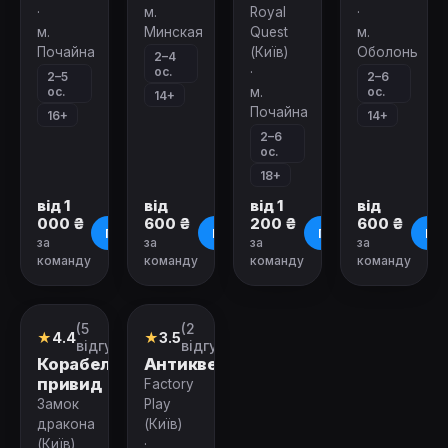
·
м.
Royal
·
м.
Минская
Quest
м.
Почайна
(Київ)
Оболонь
2–4
ос.
·
2–5
2–6
ос.
ос.
м.
14+
Почайна
16+
14+
2–6
ос.
18+
від 1
від
від 1
від
000 ₴
600 ₴
200 ₴
600 ₴
Про квест
Про квест
Про квест
Про
за
за
за
за
команду
команду
команду
команду
Зачинено
Зачинено
(5
(2
Ролевой
Перформанс
★
4.4
★
3.5
квест
відгуків)
відгуки)
Корабель-
Антиквест
привид
Factory
Замок
Play
дракона
(Київ)
(Київ)
·