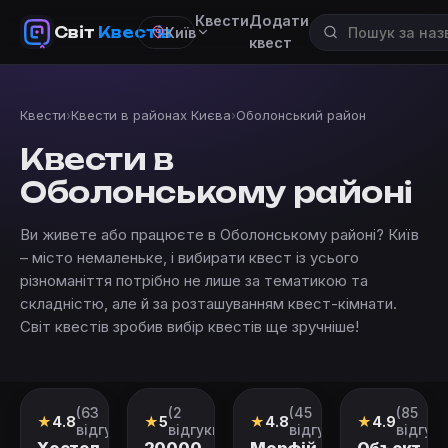
Квести
Додати
Світ
Квестів
Київ
квест
Квести
›
Квести в районах Києва
›
Оболонський район
Квести в
Оболонському районі
Ви живете або працюєте в Оболонському районі? Київ
– місто немаленьке, і вибирати квест із усього
різноманіття потрібно не лише за тематикою та
складністю, але й за розташуванням квест-кімнати.
Світ квестів зробив вибір квестів ще зручніше!
Зачинено
(63
(2
(45
(85
Перформанс
Квест
Перформанс
Перформан
★
4.8
★
5
★
4.8
★
4.9
відгуки)
відгуки)
відгуків)
відгукі