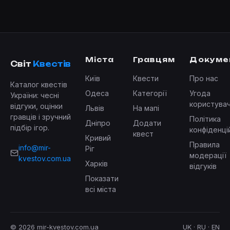
Міста
Гравцям
Докуме
Світ
Квестів
Київ
Квести
Про нас
Каталог квестів
Одеса
Категорії
Угода
України: чесні
користува
відгуки, оцінки
Львів
На мапі
гравців і зручний
Політика
Дніпро
Додати
підбір ігор.
конфіденці
квест
Кривий
Правила
info@mir-
Ріг
модерації
kvestov.com.ua
Харків
відгуків
Показати
всі міста
© 2026 mir-kvestov.com.ua
UK · RU · EN