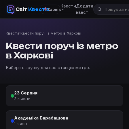
Квести
Додати
Світ
Квестів
Харків
квест
Квести
›
Квести поруч із метро в Харкові
Квести поруч із метро
в Харкові
Виберіть зручну для вас станцію метро.
23 Серпня
2 квести
Академіка Барабашова
1 квест