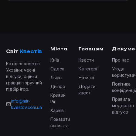
Міста
Гравцям
Докуме
Світ
Квестів
Київ
Квести
Про нас
Каталог квестів
Одеса
Категорії
Угода
України: чесні
користува
відгуки, оцінки
Львів
На мапі
гравців і зручний
Політика
Дніпро
Додати
підбір ігор.
конфіденці
квест
Кривий
Правила
info@mir-
Ріг
модерації
kvestov.com.ua
Харків
відгуків
Показати
всі міста