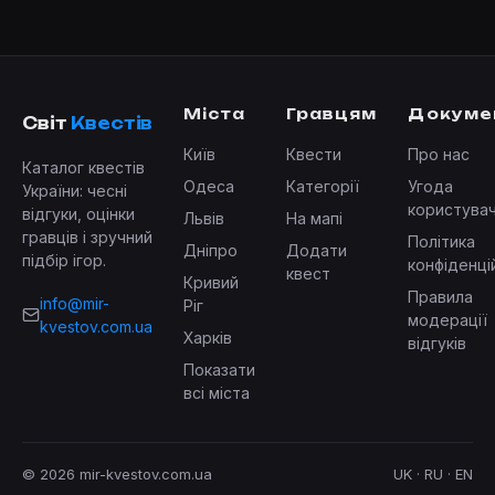
Міста
Гравцям
Докуме
Світ
Квестів
Київ
Квести
Про нас
Каталог квестів
Одеса
Категорії
Угода
України: чесні
користува
відгуки, оцінки
Львів
На мапі
гравців і зручний
Політика
Дніпро
Додати
підбір ігор.
конфіденці
квест
Кривий
Правила
info@mir-
Ріг
модерації
kvestov.com.ua
Харків
відгуків
Показати
всі міста
© 2026 mir-kvestov.com.ua
UK · RU · EN