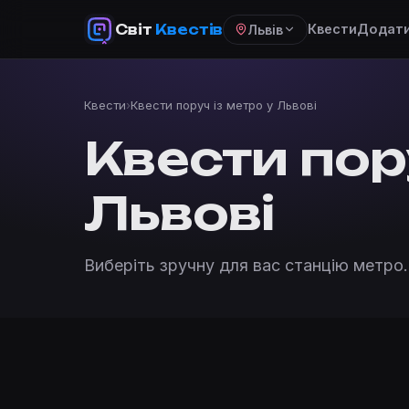
Світ
Квестів
Квести
Додати
Львів
Квести
›
Квести поруч із метро у Львові
Квести пору
Львові
Виберіть зручну для вас станцію метро.