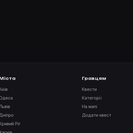
Міста
Гравцям
Київ
Квести
Одеса
Категорії
Львів
На мапі
Дніпро
Додати квест
Кривий Ріг
Харків