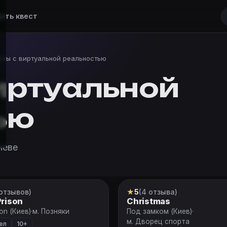
ить квест
сты с виртуальной реальностью
иртуальной
ью
иеве
 отзывов)
★
5
(4 отзыва)
вест
VR-квест
Prison
Christmas
on (Киев)
·
м. Позняки
Под замком (Киев)
·
м. Дворец спорта
ел
10+