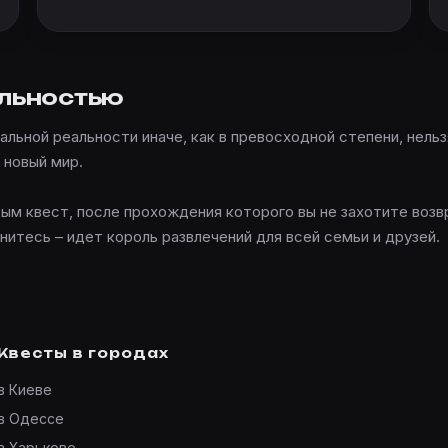
альностью
льной реальности иначе, как в превосходной степени, нельз
 новый мир.
ым квест, после прохождения которого вы не захотите воз
итесь – идет король развлечений для всей семьи и друзей.
Квесты в городах
в Киеве
в Одессе
в Харькове