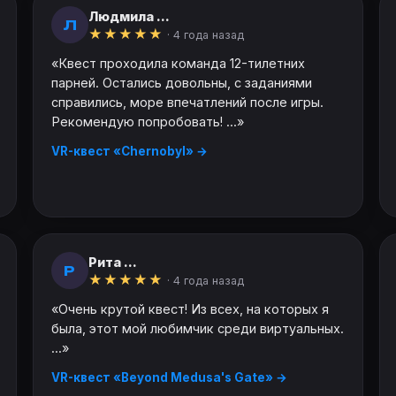
Людмила ...
Л
★
★
★
★
★
· 4 года назад
«Квест проходила команда 12-тилетних
парней. Остались довольны, с заданиями
справились, море впечатлений после игры.
Рекомендую попробовать! ...»
VR-квест «Chernobyl» →
Рита ...
Р
★
★
★
★
★
· 4 года назад
«Очень крутой квест! Из всех, на которых я
была, этот мой любимчик среди виртуальных.
...»
VR-квест «Beyond Medusa's Gate» →