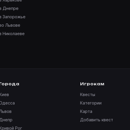
в Днепре
в Запорожье
во Львове
в Николаеве
Города
Игрокам
Киев
Квесты
Одесса
Категории
Львов
Карта
Днепр
Добавить квест
Кривой Рог