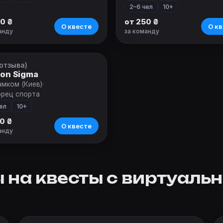
2–6 чел
10+
0 ₴
от 250 ₴
О квесте
О кв
анду
за команду
 отзыва)
вест
ion Sigma
амком (Киев)
·
орец спорта
ел
10+
0 ₴
О квесте
анду
 на квесты с виртуаль