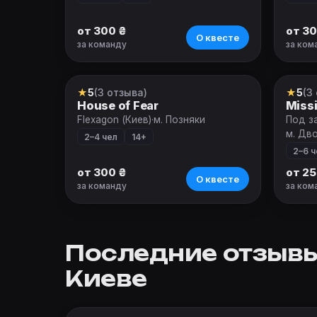
от 300 ₴
от 30
О квесте
за команду
за ком
★
5
(3 отзыва)
★
5
(3
VR-квест
VR-к
House of Fear
Miss
Flexagon (Киев)
·
м. Позняки
Под з
м. Дв
2–4 чел
14+
2–6 ч
от 300 ₴
от 25
О квесте
за команду
за ком
Последние отзывы
Киеве