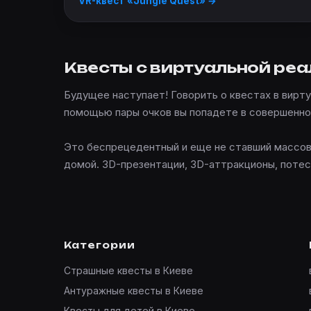
VR-квест «Jungle Quest» →
Квесты с виртуальной ре
Будущее наступает! Говорить о квестах в виртуа
помощью пары очков вы попадете в совершенно
Это беспрецедентный и еще не ставший массов
домой. 3D-презентации, 3D-аттракционы, потесн
Категории
Страшные квесты в Киеве
Антуражные квесты в Киеве
Квесты для детей в Киеве