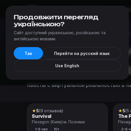
Мир
Квестов
Квесты
Добав
Киев
Продовжити перегляд
українською?
Сайт доступний українською, російською та
Квесты
›
Категории квестов в реальности в Киеве
›
Кве
англійською мовами.
Квесты с в
Так
Перейти на русский язык
реальност
Use English
Квесты с виртуальной реальностью в К
★
5
(9 отзывов)
★
5
(5
VR-квест
VR-к
Survival
The 
Flexagon (Киев)
·
м. Позняки
Flexag
1–6 чел
10+
2–6 ч