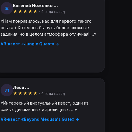
Евгений Ноженко ...
Е
★
★
★
★
★
· 4 года назад
«Нам понравилось, как для первого такого
опыта ) Хотелось бы чуть более сложные
задания, но в целом атмосфера отличная! ...»
VR-квест «Jungle Quest» →
Леся ...
Л
★
★
★
★
★
· 4 года назад
«Интересный виртуальный квест, один из
самых динамичных и зрелищных. ...»
VR-квест «Beyond Medusa's Gate» →