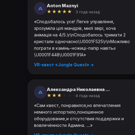
Anton Maznyi
A
★
★
★
★
★
· 3 года назад
«Сподобалось усе! Легке управління,
зрозуміла цілі мандрів, милі звірі, хоча
анімація на 4/5.\r\nСподобалось тримати 2
кристали одночасно\U0001F525\r\nМожливо
пограти в камінь-ножиці-папір навіть✊
\U0001F448\U0001F91A»
VR-квест «Jungle Quest» →
Александра Николаевна ...
А
★
★
★
★
★
· 4 года назад
«Сам квест, понравился,но впечатления
немного испортило,поношенное
оборудование,и отсутствия поддержки и
вовлечённости Админа. ...»