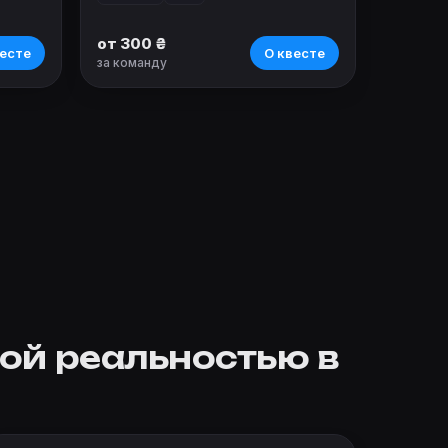
от 300 ₴
есте
О квесте
за команду
ной реальностью в