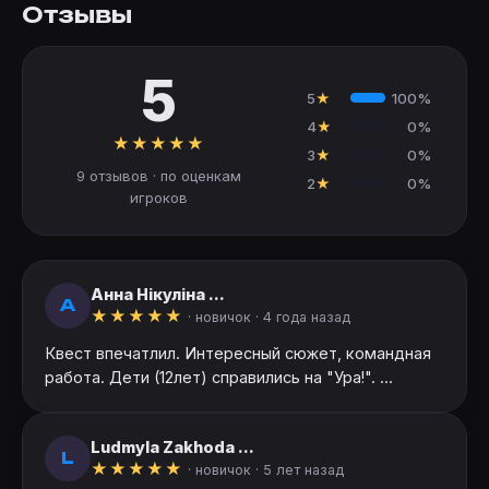
Отзывы
5
5
★
100%
4
★
0%
★
★
★
★
★
3
★
0%
9 отзывов · по оценкам
2
★
0%
игроков
Анна Нікуліна ...
А
★
★
★
★
★
· новичок ·
4 года назад
Квест впечатлил. Интересный сюжет, командная
работа. Дети (12лет) справились на "Ура!". ...
Ludmyla Zakhoda ...
L
★
★
★
★
★
· новичок ·
5 лет назад