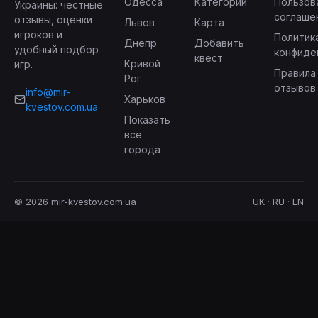
Одесса
Категории
Пользов
Украины: честные
соглаше
отзывы, оценки
Львов
Карта
игроков и
Политик
Днепр
Добавить
удобный подбор
конфиде
квест
Кривой
игр.
Правила
Рог
отзывов
info@mir-
Харьков
kvestov.com.ua
Показать
все
города
© 2026 mir-kvestov.com.ua
UK · RU · EN