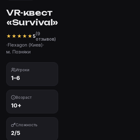
VR-квест
«Survival»
(9
★
★
★
★
★
5
отзывов)
·
Flexagon (Киев)
·
м. Позняки
Игроки
1–6
Возраст
10+
Сложность
2/5