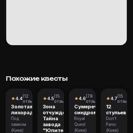
Похожие квесты
(12
(15
(78
(15
Квест
Перформанс
Перформанс
Квест
★
4.4
★
4.5
★
4.6
★
4.7
отзывов)
отзывов)
отзывов)
отзыво
Золотая
Зона
Сумеречный
12
лихорадка
отчуждения.
синдром
стульев
Тайна
Под
Royal
Don't
завода
замком
Quest
Panic
"Юпитер"
(Киев)
(Киев)
(Киев)