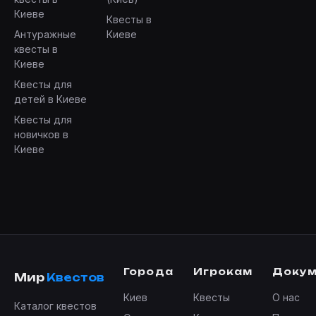
Киеве
Квесты в
Антуражные
Киеве
квесты в
Киеве
Квесты для
детей в Киеве
Квесты для
новичков в
Киеве
Города
Игрокам
Доку
Мир
Квестов
Киев
Квесты
О нас
Каталог квестов