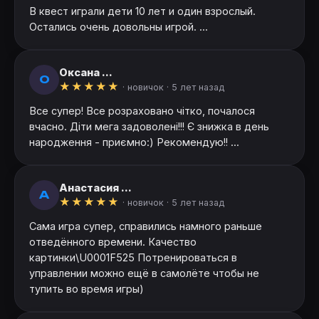
В квест играли дети 10 лет и один взрослый.
Остались очень довольны игрой. ...
Оксана ...
О
★
★
★
★
★
· новичок ·
5 лет назад
Все супер! Все розраховано чітко, почалося
вчасно. Діти мега задоволені!!! Є знижка в день
народження - приємно:) Рекомендую!! ...
Анастасия ...
А
★
★
★
★
★
· новичок ·
5 лет назад
Сама игра супер, справились намного раньше
отведённого времени. Качество
картинки\U0001F525 Потренироваться в
управлении можно ещё в самолёте чтобы не
тупить во время игры)