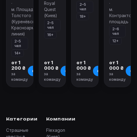
·
Royal
·
2–5
чел
м. Площадь Льва
Quest
м.
Толстого
(Киев)
Контрактова
18+
(Куренёвско-
площадь
2–5
чел
Красноармейская
2–6
чел
линия)
16+
12+
2–5
чел
14+
от 1
от 1
от 1
от 1
200 ₴
000 ₴
000 ₴
000 ₴
О квесте
О квесте
О квесте
О к
за
за
за
за
команду
команду
команду
команду
Категории
Компании
Страшные
Flexagon
квесты в
(Киев)