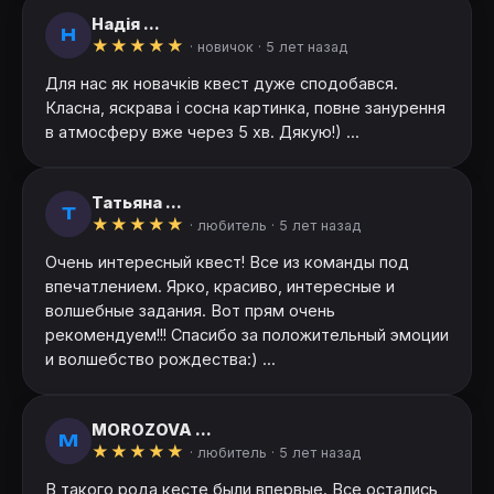
Надія ...
Н
★
★
★
★
★
· новичок ·
5 лет назад
Для нас як новачків квест дуже сподобався.
Класна, яскрава і сосна картинка, повне занурення
в атмосферу вже через 5 хв. Дякую!) ...
Татьяна ...
Т
★
★
★
★
★
· любитель ·
5 лет назад
Очень интересный квест! Все из команды под
впечатлением. Ярко, красиво, интересные и
волшебные задания. Вот прям очень
рекомендуем!!! Спасибо за положительный эмоции
и волшебство рождества:) ...
MOROZOVA ...
M
★
★
★
★
★
· любитель ·
5 лет назад
В такого рода кесте были впервые. Все остались