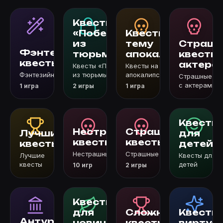
Квесты
«Побег
Квесты на
из
тему
Страшн
Фэнтезийные
тюрьмы»
апокалипсиса
квесты 
квесты
актера
Квесты «Побег
Квесты на тему
Фэнтезийные квесты
из тюрьмы»
апокалипсиса
Страшные кв
с актерами
1 игра
2 игры
1 игра
Квесты
Нестрашные
Страшные
Лучшие
для
квесты
квесты
квесты
детей
Нестрашные квесты
Страшные квесты
Лучшие
Квесты для
квесты
детей
10 игр
2 игры
Квесты
для
Сложные
Квесты 
Антуражные
новичков
квесты
виртуа