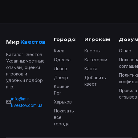
Города
Игрокам
Доку
Мир
Квестов
Киев
Квесты
О нас
Каталог квестов
Одесса
Категории
Пользов
Украины: честные
соглаше
отзывы, оценки
Львов
Карта
игроков и
Политик
Днепр
Добавить
удобный подбор
конфиде
квест
Кривой
игр.
Правила
Рог
отзывов
info@mir-
Харьков
kvestov.com.ua
Показать
все
города