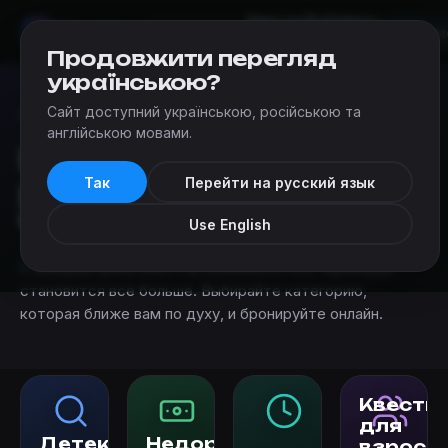
Квесты
Добавить
Мир
Квестов
Черновцы
квест
Продовжити перегляд
українською?
Сайт доступний українською, російською та
Квесты
›
Категории квестов в реальности в Черновцах
англійською мовами.
Категории квестов в
Так
Перейти на русский язык
реальности в
Черновцах
Use English
С каждым днём квестов в реальности в Черновцах
становится всё больше. Выбирайте категорию,
которая ближе вам по духу, и бронируйте онлайн.
Квесты
для
Детективные
Недорогие
взросл