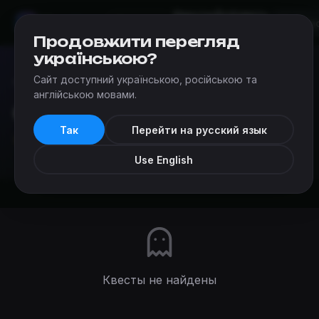
Квесты
Добавить
Мир
Квестов
Николаев
квест
Продовжити перегляд
українською?
Сайт доступний українською, російською та
Квесты
›
Компании
›
QuestHub
англійською мовами.
QuestHub
Так
Перейти на русский язык
★
★
★
★
★
4.9
(67 отзывов)
0 квестов
Use English
Квесты не найдены