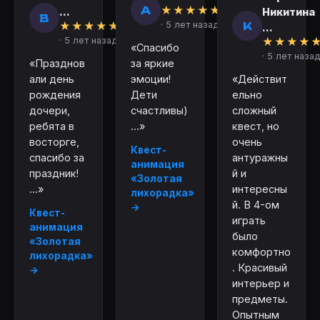
А
★
★
★
★
★
...
Никитина
В
К
★
★
★
★
★
· 5 лет назад
...
· 5 лет назад
★
★
★
★
«Спасибо
· 5 лет назад
«Празднов
за яркие
али день
эмоции!
«Действит
рождения
Дети
ельно
дочери,
счастливы)
сложный
ребята в
...»
квест, но
восторге,
очень
Квест-
спасибо за
антуражны
анимация
праздник!
й и
«Золотая
...»
интересны
лихорадка»
й. В 4-ом
→
Квест-
играть
анимация
было
«Золотая
комфортно
лихорадка»
. Красивый
→
интерьер и
предметы.
Опытным