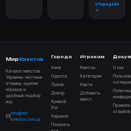
«Чародей»
→
Города
Игрокам
Доку
Мир
Квестов
Киев
Квесты
О нас
Каталог квестов
Одесса
Категории
Пользов
Украины: честные
соглаше
отзывы, оценки
Львов
Карта
игроков и
Политик
Днепр
Добавить
удобный подбор
конфиде
квест
Кривой
игр.
Правила
Рог
отзывов
info@mir-
Харьков
kvestov.com.ua
Показать
все