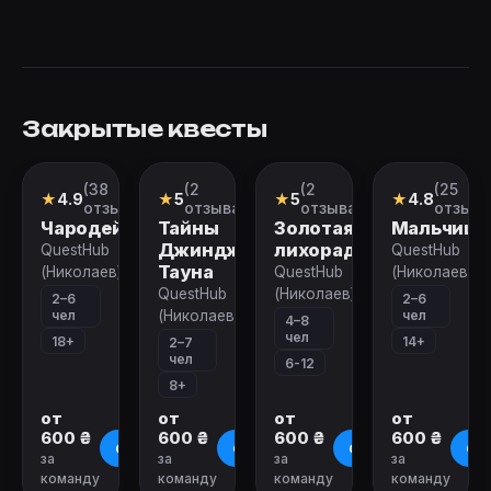
Закрытые квесты
Закрыт
Закрыт
Закрыт
Закрыт
(38
(2
(2
(25
Квест
Квест
Квест-
Квест
★
4.9
★
5
★
5
★
4.8
анимация
отзывов)
отзыва)
отзыва)
отзыво
Чародей
Тайны
Золотая
Мальчишн
Джинджер
лихорадка
QuestHub
QuestHub
Тауна
(Николаев)
QuestHub
(Николаев)
QuestHub
(Николаев)
2–6
2–6
чел
чел
(Николаев)
4–8
чел
18+
14+
2–7
чел
6-12
8+
от
от
от
от
600 ₴
600 ₴
600 ₴
600 ₴
О квесте
О квесте
О квесте
О к
за
за
за
за
команду
команду
команду
команду