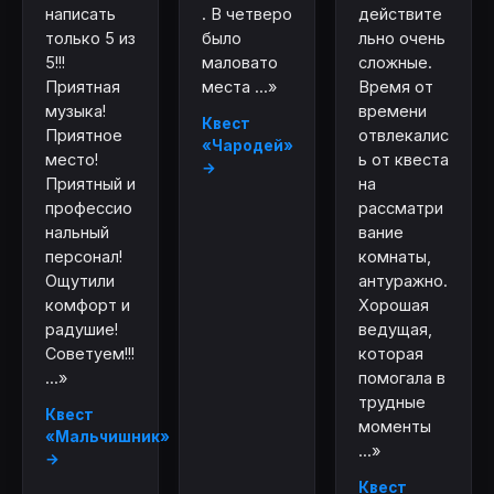
написать
. В четверо
действите
только 5 из
было
льно очень
5!!!
маловато
сложные.
Приятная
места ...»
Время от
музыка!
времени
Квест
Приятное
отвлекалис
«Чародей»
место!
ь от квеста
→
Приятный и
на
профессио
рассматри
нальный
вание
персонал!
комнаты,
Ощутили
антуражно.
комфорт и
Хорошая
радушие!
ведущая,
Советуем!!!
которая
...»
помогала в
трудные
Квест
моменты
«Мальчишник»
...»
→
Квест