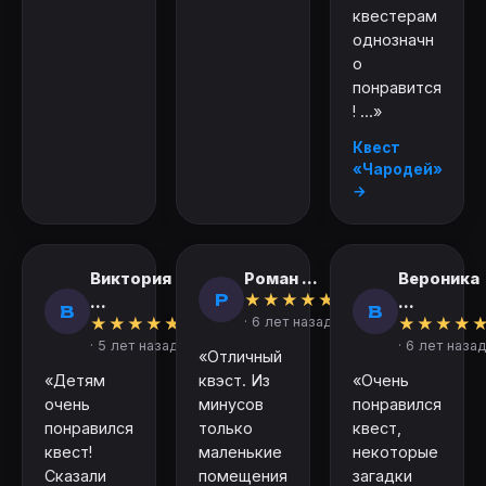
квестерам
однозначн
о
понравится
! ...»
Квест
«Чародей»
→
Виктория
Роман ...
Вероника
Р
★
★
★
★
★
...
...
В
В
★
★
★
★
★
· 6 лет назад
★
★
★
★
· 5 лет назад
· 6 лет назад
«Отличный
«Детям
квэст. Из
«Очень
очень
минусов
понравился
понравился
только
квест,
квест!
маленькие
некоторые
Сказали
помещения
загадки