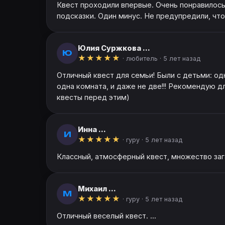
Квест проходили впервые. Очень понравилось
подсказки. Один минус. Не предупредили, что
Юлия Суржкова ...
Ю
★
★
★
★
★
· любитель ·
5 лет назад
Отличный квест для семьи! Были с детьми: одн
одна комната, и даже не две!!! Рекомендую д
квесты перед этим)
Инна ...
И
★
★
★
★
★
· гуру ·
5 лет назад
Классный, атмосферный квест, множество зага
Михаил ...
М
★
★
★
★
★
· гуру ·
5 лет назад
Отличный веселый квест. ...