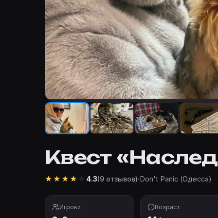
Квест «Наслед
★
★
★
★
★
·
Don't Panic (Одесса)
4.3
(9 отзывов)
Игроки
Возраст