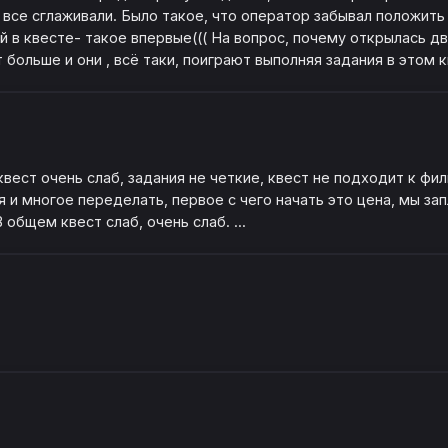
все сглаживали. Было такое, что оператор забывал положить 
в квесте- такое впервые((( На вопрос, почему открылась две
ольше и они , всё таки, поиграют выполняя задания в этом кв
вест очень слаб, задания не четкие, квест не подходит к фил
 и многое переделать, первое с чего начать это цена, мы зап
 общем квест слаб, очень слаб. ...