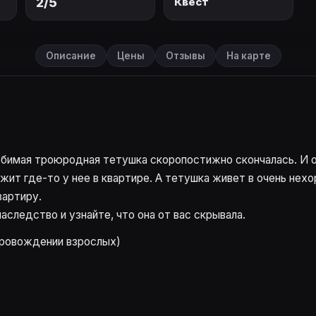
2/5
Квест
Описание
Цены
Отзывы
На карте
юбимая троюродная тетушка скоропостижно скончалась. И о
ежит где-то у нее в квартире. А тетушка живет в очень нех
вартиру.
аследство и узнайте, что она от вас скрывала.
опровождении взрослых)