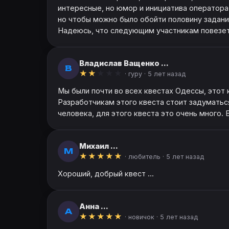
интересные, но юмор и инициатива оператора 
но чтобы можно было обойти половину заданий 
Надеюсь, что следующим участникам повезет б
Владислав Ващенко ...
В
★
★
★
★
★
· гуру ·
5 лет назад
Мы были почти во всех квестах Одессы, этот к
Разработчикам этого квеста стоит задуматься
человека, для этого квеста это очень много. В
Михаил ...
М
★
★
★
★
★
· любитель ·
5 лет назад
Хороший, добрый квест ...
Анна ...
А
★
★
★
★
★
· новичок ·
5 лет назад