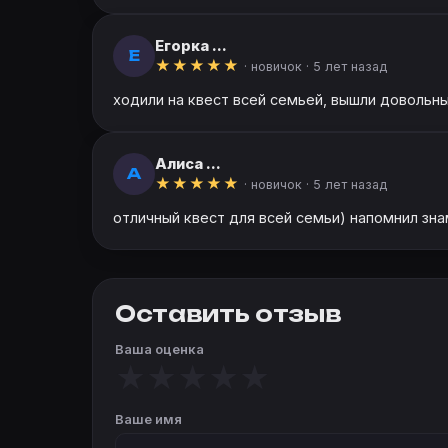
Егорка ...
Е
★
★
★
★
★
· новичок ·
5 лет назад
ходили на квест всей семьей, вышли довольны
Алиса ...
А
★
★
★
★
★
· новичок ·
5 лет назад
отличный квест для всей семьи) напомнил зна
Оставить отзыв
Ваша оценка
★
★
★
★
★
Ваше имя