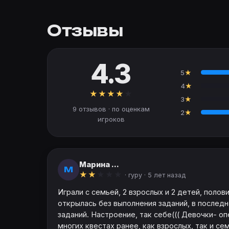
Отзывы
4.3
5
★
4
★
★
★
★
★
★
3
★
9 отзывов · по оценкам
2
★
игроков
Марина ...
М
★
★
★
★
★
· гуру ·
5 лет назад
Играли с семьей, 2 взрослых и 2 детей, полов
открылась без выполнения заданий, в последн
заданий. Настроение, так себе((( Девочки- о
многих квестах ранее, как взрослых, так и с