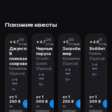
Похожие квесты
(18
(26
(53
(5
Квест
Квест
Перформанс
Квест
★
4.7
★
4.7
★
5
★
4.8
отзывов)
отзывов)
отзыва)
отзыво
Джунгли.
Черные
Загробный
Хоббит
В
паруса
мир
Pautina
поисках
Occulto
Кульминация
(Одесса)
сокровищ
Quests
(Одесса)
2–6
чел
Кульминация
(Одесса)
2–8
чел
(Одесса)
12+
2–6
чел
12+
2–8
чел
12+
7+
от 1
от 1
от 1
от 1
250 ₴
000 ₴
250 ₴
200 ₴
О квесте
О квесте
О квесте
О к
за
за
за
за
команду
команду
команду
команду