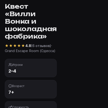
Квест
«Вилли
Вонка и
шоколадная
фабрика»
★
★
★
★
★
·
4.8
(6 отзывов)
Grand Escape Room (Одесса)
Игроки
2–4
Возраст
7+
Сложность