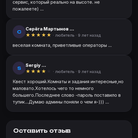
сервис, который реально на высоте. не
пожалеете) ...
Серёга Мартынов ...
С
★
★
★
★
★
· любитель ·
9 лет назад
веселая комната, приветливые операторы ...
Sergiy ...
S
★
★
★
★
★
· любитель ·
9 лет назад
Квест хороший.Комнаты и задания интересные,но
маловато.Хотелось чего то немного
большего.Последнее слово -пароль поставило в
тупик...Думаю админы поняли о чем я-))) ...
Оставить отзыв