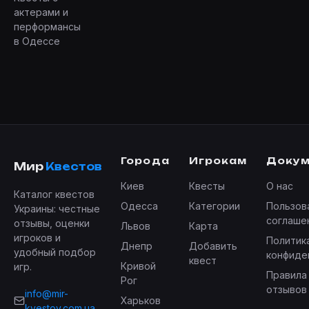
актерами и
перформансы
в Одессе
Города
Игрокам
Доку
Мир
Квестов
Киев
Квесты
О нас
Каталог квестов
Одесса
Категории
Пользов
Украины: честные
соглаше
отзывы, оценки
Львов
Карта
игроков и
Политик
Днепр
Добавить
удобный подбор
конфиде
квест
Кривой
игр.
Правила
Рог
отзывов
info@mir-
Харьков
kvestov.com.ua