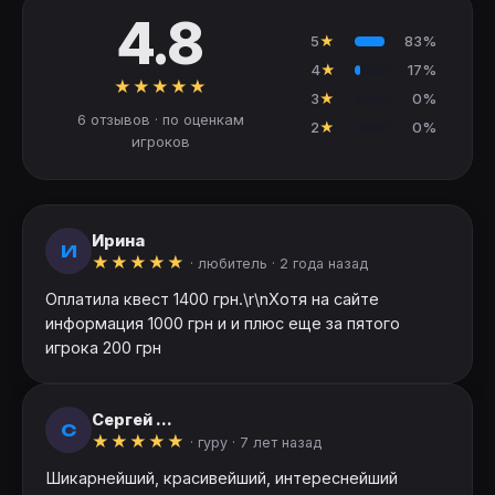
4.8
5
★
83%
4
★
17%
★
★
★
★
★
3
★
0%
6 отзывов · по оценкам
2
★
0%
игроков
Ирина
И
★
★
★
★
★
· любитель ·
2 года назад
Оплатила квест 1400 грн.\r\nХотя на сайте
информация 1000 грн и и плюс еще за пятого
игрока 200 грн
Сергей ...
С
★
★
★
★
★
· гуру ·
7 лет назад
Шикарнейший, красивейший, интереснейший