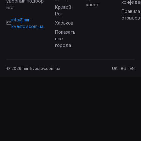
удобный подбор
конфиде
квест
Кривой
игр.
Правила
Рог
отзывов
info@mir-
Харьков
kvestov.com.ua
Показать
все
города
© 2026 mir-kvestov.com.ua
UK · RU · EN