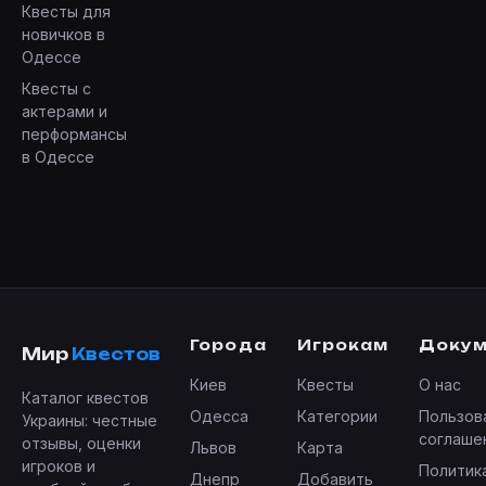
Квесты для
новичков в
Одессе
Квесты с
актерами и
перформансы
в Одессе
Города
Игрокам
Доку
Мир
Квестов
Киев
Квесты
О нас
Каталог квестов
Одесса
Категории
Пользов
Украины: честные
соглаше
отзывы, оценки
Львов
Карта
игроков и
Политик
Днепр
Добавить