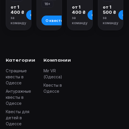
16+
от 1
от 1
от 1
400 ₴
400 ₴
500 ₴
О квесте
О квесте
О к
за
за
за
О квесте
команду
команду
команду
Категории
Компании
Страшные
Mir VR
квесты в
(Одесса)
Одессе
Квесты в
Антуражные
Одессе
квесты в
Одессе
Квесты для
детей в
Одессе