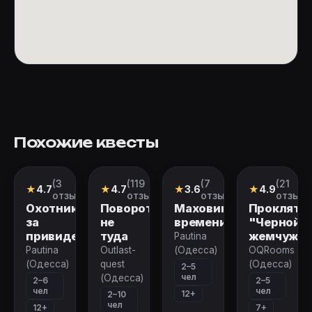
Похожие квесты
(3
(119
(7
(21
Квест
Перформанс
Квест
Квест
★
4.7
★
4.7
★
3.6
★
4.9
отзыва)
отзывов)
отзывов)
отзыв)
Охотники
Поворот
Маховик
Прокляти
за
не
времени
"Черной
привидениями
туда
жемчужи
Pautina
Pautina
Outlast-
(Одесса)
OQRooms
(Одесса)
quest
(Одесса)
2–5
чел
(Одесса)
2–6
2–5
чел
чел
12+
2–10
чел
12+
7+