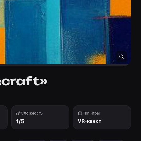
craft»
Сложность
Тип игры
1/5
VR-квест