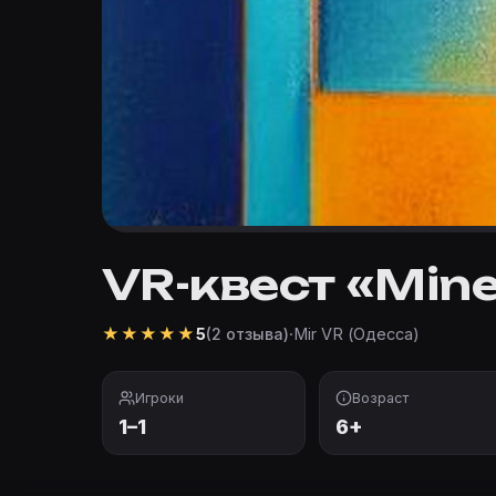
VR-квест «Mine
★
★
★
★
★
·
Mir VR (Одесса)
5
(2 отзыва)
Игроки
Возраст
1–1
6+