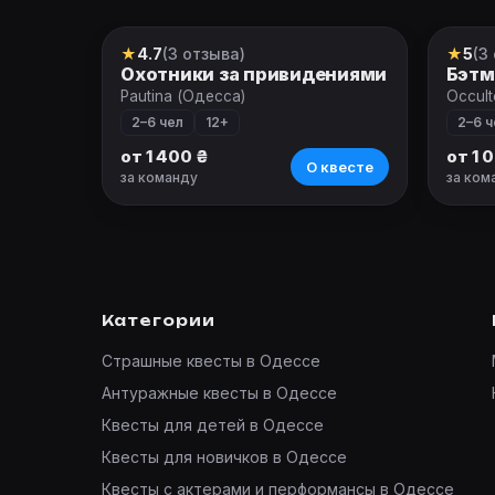
★
4.7
(3 отзыва)
★
5
(3
Квест
Квес
Охотники за привидениями
Бэтм
Pautina (Одесса)
Occult
2–6 чел
12+
2–6 ч
от 1 400 ₴
от 1 
О квесте
за команду
за ком
Категории
Страшные квесты в Одессе
Антуражные квесты в Одессе
Квесты для детей в Одессе
Квесты для новичков в Одессе
Квесты с актерами и перформансы в Одессе