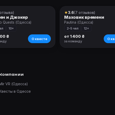
 отзыва)
★
3.6
(7 отзывов)
т
Квест
ен и Джокер
Маховик времени
o Quests (Одесса)
Pautina (Одесса)
ел
10+
2–5 чел
12+
000 ₴
от 1 400 ₴
О квесте
О кв
анду
за команду
Компании
Mir VR (Одесса)
Квесты в Одессе