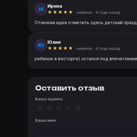
Ирина
И
★
★
★
★
★
· новичок ·
4 года назад
Отличная идея отметить здесь детский праздни
Юлия
Ю
★
★
★
★
★
· новичок ·
4 года назад
ребенок в восторге) остался под впечатление
Оставить отзыв
Ваша оценка
★
★
★
★
★
Ваше имя