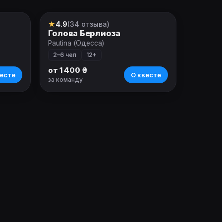
★
4.9
(34 отзыва)
Квест
Голова Берлиоза
Pautina (Одесса)
2–6 чел
12+
от 1 400 ₴
есте
О квесте
за команду