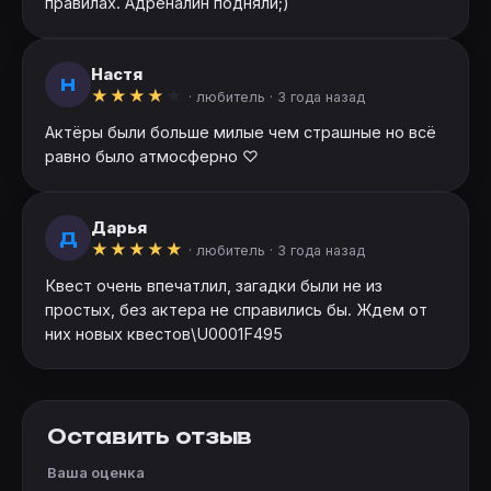
правилах. Адреналин подняли;)
Настя
Н
★
★
★
★
★
· любитель ·
3 года назад
Актёры были больше милые чем страшные но всё
равно было атмосферно ♡
Дарья
Д
★
★
★
★
★
· любитель ·
3 года назад
Квест очень впечатлил, загадки были не из
простых, без актера не справились бы. Ждем от
них новых квестов\U0001F495
Оставить отзыв
Ваша оценка