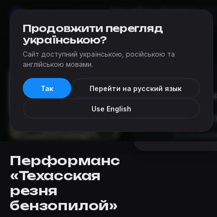
Квесты
Карта
Добавить
Мир
Квестов
Одесса
квест
Продовжити перегляд
українською?
Квесты
›
Mistika (Одесса)
›
Техасская резня бензопилой
Сайт доступний українською, російською та
англійською мовами.
Так
Перейти на русский язык
Под
Use English
+38 (066
Бронирование
Перформанс
«Техасская
резня
бензопилой»