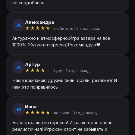
не сподобався
Александра
А
★
★
★
★
★
· любитель ·
2 года назад
Антуражно и атмосферно.Игра актера на все
1000% Жутко интересно)Рекомендую❤️
Артур
А
★
★
★
★
★
· гуру ·
2 года назад
Наша компанию друзей били, орали, резали\r\nИ
нам это понравилось
Инна
И
★
★
★
★
★
· новачок ·
3 года назад
Было страшно интересно! Игра актеров очень
реалистичная! Игрокам стоит не забывать о