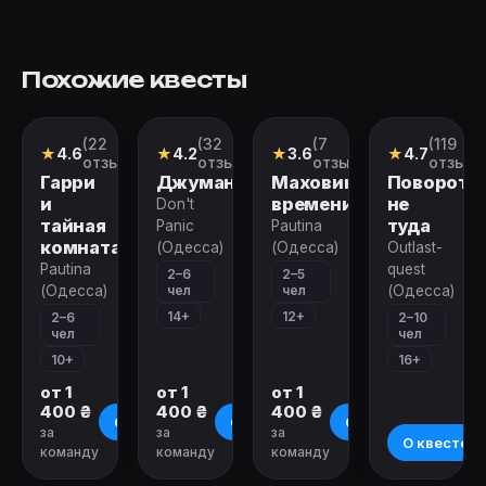
Похожие квесты
(22
(32
(7
(119
Квест
Квест
Квест
Перформан
★
4.6
★
4.2
★
3.6
★
4.7
отзыва)
отзыва)
отзывов)
отзыво
Гарри
Джуманджи
Маховик
Поворот
и
времени
не
Don't
тайная
туда
Panic
Pautina
комната
(Одесса)
(Одесса)
Outlast-
Pautina
quest
2–6
2–5
чел
чел
(Одесса)
(Одесса)
14+
12+
2–6
2–10
чел
чел
10+
16+
от 1
от 1
от 1
400 ₴
400 ₴
400 ₴
О квесте
О квесте
О квесте
за
за
за
О квесте
команду
команду
команду