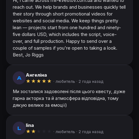
Hi, I came across mir-kvestov.com.ua and wanted to
reach out. We help brands and businesses quickly tell
their story through short promotional videos for
websites and social media. We keep things pretty
lean — projects start from one hundred and ninety-
five dollars USD, which includes the script, voice-
over, and full production. Happy to send over a
couple of samples if you're open to taking a look.
Best, Jo Riggs
Ангеліна
А
★
★
★
★
★
· любитель ·
2 года назад
Ми зосталися задоволені після цього квесту, дуже
гарна акторка та й атмосфера відповідна, тому
дякую велике за емоції)
lina
L
★
★
★
★
★
· любитель ·
2 года назад