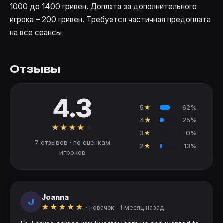
1000 до 1400 гривен. Доплата за дополнительного
игрока – 200 гривен. Требуется частичная предоплата
на все сеансы
Отзывы
4.3
5
★
62%
4
★
25%
★
★
★
★
★
3
★
0%
7 отзывов · по оценкам
2
★
13%
игроков
Joanna
J
★
★
★
★
★
· новачок ·
1 месяц назад