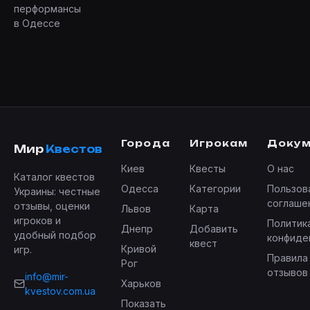
перформансы
в Одессе
Города
Игрокам
Доку
Мир
Квестов
Киев
Квесты
О нас
Каталог квестов
Одесса
Категории
Пользов
Украины: честные
соглаше
отзывы, оценки
Львов
Карта
игроков и
Политик
Днепр
Добавить
удобный подбор
конфиде
квест
Кривой
игр.
Правила
Рог
отзывов
info@mir-
Харьков
kvestov.com.ua
Показать