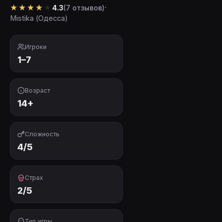
★
★
★
★
★
·
4.3
(7 отзывов)
Mistika (Одесса)
Игроки
1–7
Возраст
14+
Сложность
4/5
Страх
2/5
Тип игры