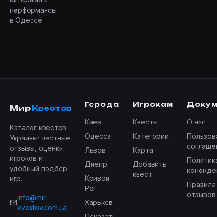
перформансы
в Одессе
Города
Игрокам
Доку
Мир
Квестов
Киев
Квесты
О нас
Каталог квестов
Одесса
Категории
Пользов
Украины: честные
соглаше
отзывы, оценки
Львов
Карта
игроков и
Политик
Днепр
Добавить
удобный подбор
конфиде
квест
Кривой
игр.
Правила
Рог
отзывов
info@mir-
Харьков
kvestov.com.ua
Показать