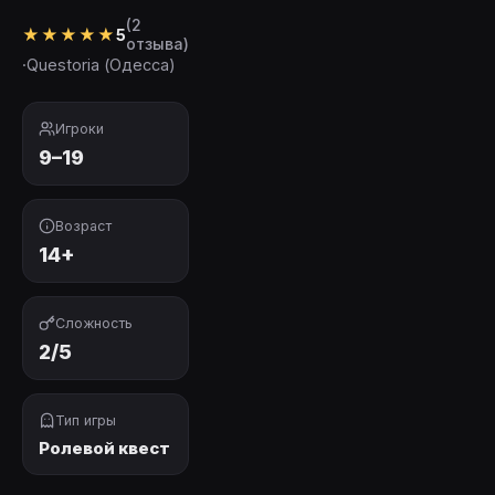
(2
★
★
★
★
★
5
отзыва)
·
Questoria (Одесса)
Игроки
9–19
Возраст
14+
Сложность
2/5
Тип игры
Ролевой квест