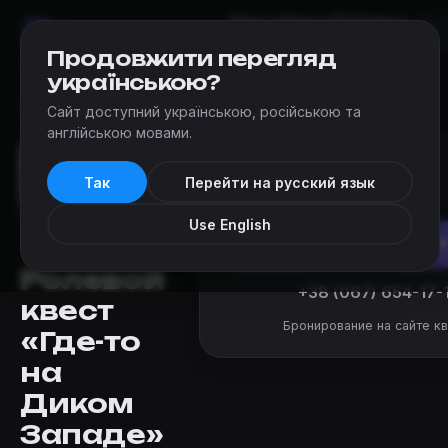
Квесты
Карта
Добавить
Мир
Квестов
Одесса
квест
Продовжити перегляд
українською?
Квесты
›
Questoria (Одесса)
›
Где-то на Диком Западе
Сайт доступний українською, російською та
англійською мовами.
от 5 500 ₴
Так
Перейти на русский язык
за команду
Use English
Забронировать
Ролевой
+38 (067) 654-17-
квест
Бронирование на сайте кв
«Где-то
на
Диком
Западе»