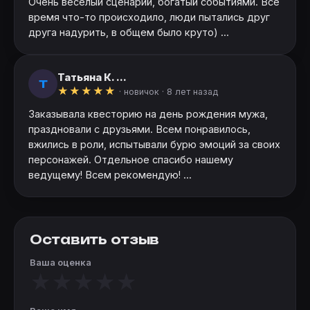
Очень веселый сценарий, богатый событиями. Все
время что-то происходило, люди пытались друг
друга надурить, в общем было круто) ...
Татьяна К. ...
Т
★
★
★
★
★
· новичок ·
8 лет назад
Заказывала квесторию на день рождения мужа,
праздновали с друзьями. Всем понравилось,
вжились в роли, испытывали бурю эмоций за своих
персонажей. Отдельное спасибо нашему
ведущему! Всем рекомендую! ...
Оставить отзыв
Ваша оценка
★
★
★
★
★