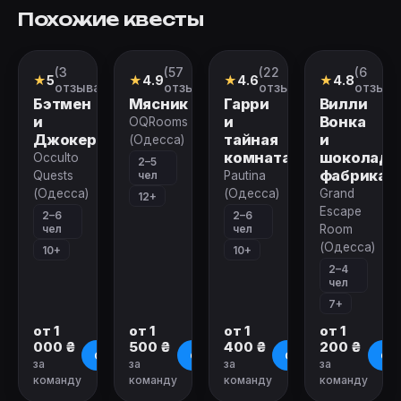
Похожие квесты
(3
(57
(22
(6
Квест
Квест
Квест
Квест
★
5
★
4.9
★
4.6
★
4.8
отзыва)
отзывов)
отзыва)
отзыво
Бэтмен
Мясник
Гарри
Вилли
и
и
Вонка
OQRooms
Джокер
тайная
и
(Одесса)
комната
шоколадн
Occulto
2–5
фабрика
чел
Quests
Pautina
(Одесса)
(Одесса)
Grand
12+
Escape
2–6
2–6
чел
чел
Room
(Одесса)
10+
10+
2–4
чел
7+
от 1
от 1
от 1
от 1
000 ₴
500 ₴
400 ₴
200 ₴
О квесте
О квесте
О квесте
О к
за
за
за
за
команду
команду
команду
команду